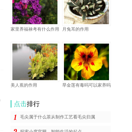
家里养福禄考有什么作用
月兔耳的作用
美人蕉的作用
旱金莲有毒吗可以家养吗
的
件
点击
排行
毛尖属于什么茶从制作工艺看毛尖归属
探索小度官网，智能生活的起点