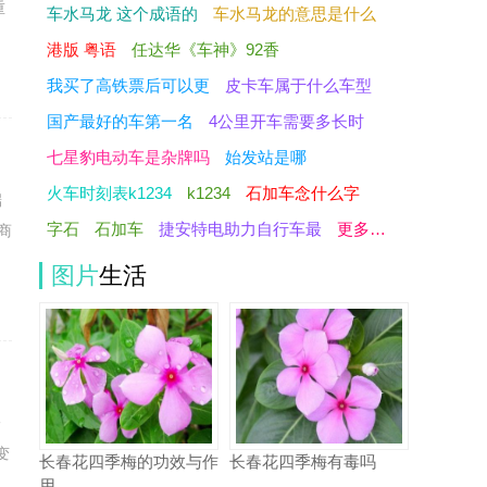
重
车水马龙 这个成语的
车水马龙的意思是什么
港版 粤语
任达华《车神》92香
我买了高铁票后可以更
皮卡车属于什么车型
国产最好的车第一名
4公里开车需要多长时
七星豹电动车是杂牌吗
始发站是哪
火车时刻表k1234
k1234
石加车念什么字
端
字石
石加车
捷安特电助力自行车最
更多…
商
图片
生活
一
变
长春花四季梅的功效与作
长春花四季梅有毒吗
用