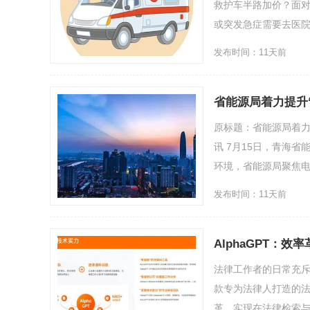
救护车半路加价？面
或突发急症需要去医院？
发布时间：11天前
省能源局着力提升
原标题：省能源局着力
讯 7月15日，青海
环境，省能源局聚焦电
发布时间：11天前
AlphaGPT：
法律工作者的日常充
款专为法律人打造的法
革，实现在法律检索与