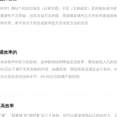
科学》网站? 科技日报讯（记者刘霞）卡宾（又称碳宾）是药物合成与材
其重要性不言而喻，但其合成方法有限。美国俄亥俄州立大学科学家借助
同作用，将卡宾分子的合成效率提升至传统方法的百倍...
通效率的
响来自噪声对听力的影响，这种影响轻则降低交流效率，重则损伤人们的
0分贝以下属于非常安静的环境，如播音室、医院等应该满足这个条件。4
公室应保持这种水平。50-60分贝则属于较吵的...
提高效率
不要”、“我要做”和“我想要”这三个原则，你可以逐渐增强自己的自控力。