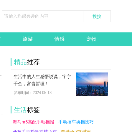
车
旅游
情感
宠物
精品
推荐
生活中的人生感悟说说，字字
二
千金，富含哲理！
们
发布时间：2024-05-13
生活
标签
海马m5高配手动挡报
手动挡车换挡技巧
开车手动挡换挡技巧有
奔驰glc300试驾