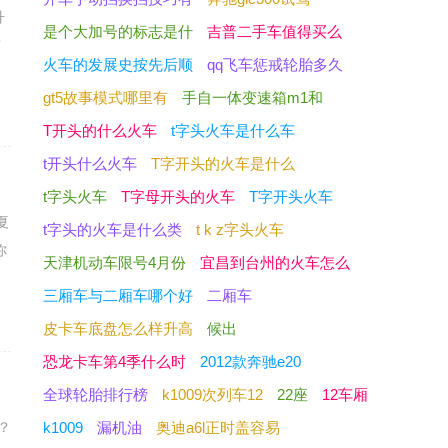
升
是个大加号的标志是什
吉普二手车值得买么
有
火车的发展史按先后顺
qq飞车惩戒轮胎多久
gt5故事模式哪里有
手自一体变速箱m1和
T开头的什么火车
t字头火车是什么车
t开头什么火车
T字开头的火车是什么
t字头火车
T字母开头的火车
T字开头火车
夏
t字头的火车是什么类
t k z字头火车
你
天津机动车限号4月份
宜昌到台州的火车怎么
三厢车与二厢车哪个好
二厢车
皮卡车底盘怎么样升高
候出
恐龙卡车第4季什么时
2012款奔驰e20
全球轮胎排行榜
k1009次列车12
22座
12车厢
？
k1009
漏机油
奥迪a6l正时盖容易