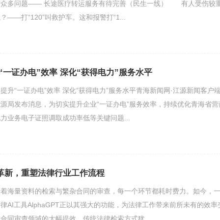
对众多问题—— 长途医疗转运服务有待完善（民生一线） 有人受伤较
——打“120”叫救护车。这和报警打“1...
“一证办电”效率 深化“获得电力”服务水平
提升“一证办电”效率 深化“获得电力”服务水平青海新闻网·江源新闻客户
省能源局发布消息，为切实提升企业“一证办电”服务效率，持续优化青海省营
力业务电子证照调取成功率低等关键问题...
效率革新，重塑法律行业工作流程
斥着海量资料的检索与繁杂合同的审查，每一个环节都耗时费力。如今，
律AI工具AlphaGPT正以其强大的功能，为法律工作带来前所未有的效率
合同审查领域的大幅提效。传统法律检索方式犹...