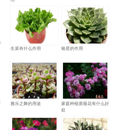
务
生菜有什么作用
银星的作用
在
雅乐之舞的用途
家庭种植蔷薇花有什么好
处
脑