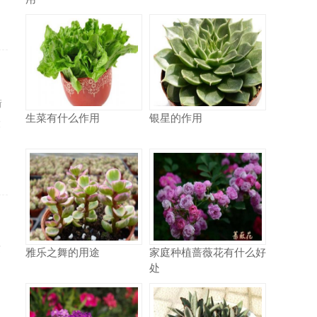
街
生菜有什么作用
银星的作用
大
这
雅乐之舞的用途
家庭种植蔷薇花有什么好
处