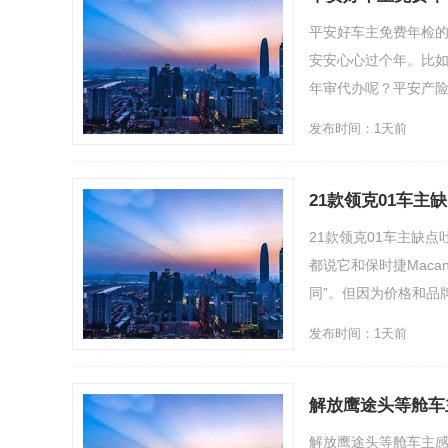
平安好车主免费年检
安安心心过个年。比
年审代办呢？平安产险分公
发布时间：1天前
21款领克01车主
21款领克01车主缺点
都说它和保时捷Mac
同”。但因为价格和品牌定
发布时间：1天前
解放鹰途头等舱车
解放鹰途头等舱车主感