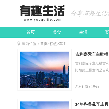
首页
美食
生活
娱乐
民俗
当前位置：
首页
>
标签
>
车主
吉利嘉际车主吐槽
吉利嘉际车主吐槽吉利
比如第三排空间是吉利
发布时间：1天前
14年科鲁兹车主