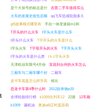
是个大加号的标志是什
吉普二手车值得买么
火车的发展史按先后顺
qq飞车惩戒轮胎多久
gt5故事模式哪里有
手自一体变速箱m1和
T开头的什么火车
t字头火车是什么车
t开头什么火车
T字开头的火车是什么
t字头火车
T字母开头的火车
T字开头火车
下
t字头的火车是什么类
t k z字头火车
天津机动车限号4月份
宜昌到台州的火车怎么
三厢车与二厢车哪个好
二厢车
皮卡车底盘怎么样升高
候出
恐龙卡车第4季什么时
2012款奔驰e20
这
全球轮胎排行榜
k1009次列车12
22座
12车厢
，
k1009
漏机油
奥迪a6l正时盖容易