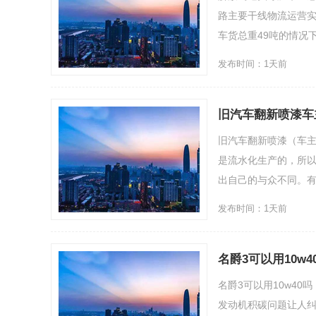
路主要干线物流运营实
车货总重49吨的情况下，实
发布时间：1天前
旧汽车翻新喷漆车
旧汽车翻新喷漆（车
是流水化生产的，所
出自己的与众不同。有很.
发布时间：1天前
名爵3可以用10w
名爵3可以用10w4
发动机积碳问题让人纠