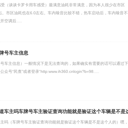
感受（谈谈卡罗卡用车感受）最满意油耗非常满意，因为本人很少在市区
左右。市区油耗也在6.0左右。车内噪音比较不错，热车启动后，车内噪音不
调后.....
牌号车主信息
牌号车主信息）一般情况下是无法查询的，如果确实有需要的话可以通过
查”或者登录“http:www.ih360.cnlogin?b=98.....
道车主吗车牌号车主验证查询功能就是验证这个车辆是不是
车主吗（车牌号车主验证查询功能就是验证这个车辆是不是这个人的）嘿