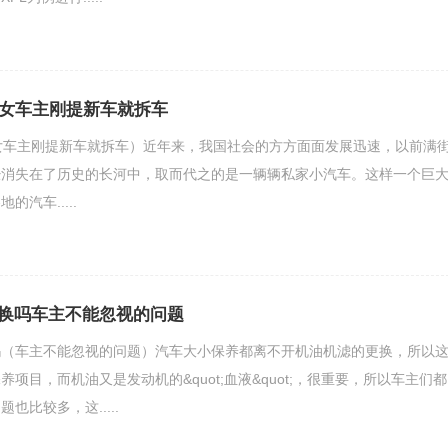
解女车主刚提新车就拆车
女车主刚提新车就拆车）近年来，我国社会的方方面面发展迅速，以前满
经消失在了历史的长河中，取而代之的是一辆辆私家小汽车。这样一个巨
汽车.....
换吗车主不能忽视的问题
（车主不能忽视的问题）​​汽车大小保养都离不开机油机滤的更换，所以
项目，而机油又是发动机的&quot;血液&quot;，很重要，所以车主们都
也比较多，这.....