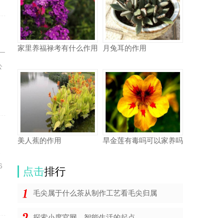
家里养福禄考有什么作用
月兔耳的作用
一
公
美人蕉的作用
旱金莲有毒吗可以家养吗
察
6
点击
排行
毛尖属于什么茶从制作工艺看毛尖归属
探索小度官网，智能生活的起点