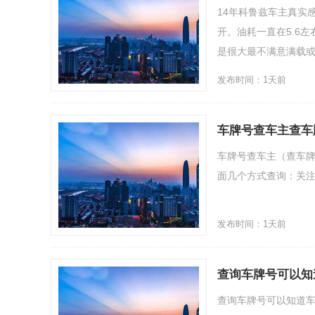
14年科鲁兹车主真实
开。油耗一直在5.6
是很大最不满意满载或开空
发布时间：1天前
车牌号查车主查车
车牌号查车主（查车
面几个方式查询：关注公众号“民
发布时间：1天前
查询车牌号可以知
个人的
查询车牌号可以知道