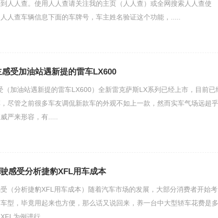
来到人人查。使用人人查请关注我的主页（人人查）或全网搜索人人查使
人人查车辆信息下面的车牌号，车主姓名验证这个功能，.....
车主感受加油站遇新提的雷车LX600
感受（加油站遇新提的雷车LX600）全新雷克萨斯LX系列已经上市，目前已
车，尽管之前很多车友调侃新款车的外观不如上一款，然而实车气场远超
严来形容，有.....
驾驶感受分析捷豹XFL用车成本
驶感受（分析捷豹XFL用车成本）随着汽车市场的发展，大部分消费者开始考
的车型，毕竟用起来也方便，那么话又说回来，养一台中大型轿车花费是
L为例进行.....