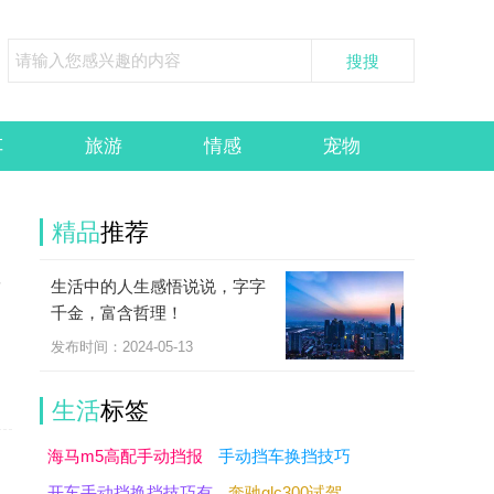
车
旅游
情感
宠物
精品
推荐
生活中的人生感悟说说，字字
方
千金，富含哲理！
发布时间：2024-05-13
生活
标签
海马m5高配手动挡报
手动挡车换挡技巧
开车手动挡换挡技巧有
奔驰glc300试驾