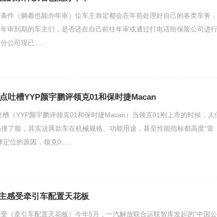
的条件（躺着也能办年审）位车主肯定都会在年前处理好自己的各类车务
如年审到期的车主们，是否还在自己前往年审或通过打电话给保险公司进
司现已.....
缺点吐槽YYP颜宇鹏评领克01和保时捷Macan
吐槽（YYP颜宇鹏评领克01和保时捷Macan）当领克01刚上市的时候，人
an撞了脸，其实这两款车在机械规格、功能用途，甚至性能指标都高度“雷
位的原因，领克0.....
主感受牵引车配置天花板
受（牵引车配置天花板）今年5月，一汽解放联合运联智库发起的“中国公