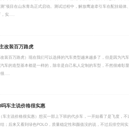
测”项目在山东青岛正式启动。测试过程中，解放鹰途牵引车在配挂箱体
.....
主改装百万路虎
主改装百万路虎）现在我们可以选择的汽车类型越来越多了，但是因为汽
以汽车的造型基本都是一样的，除非是自己私人定制的车型，不然很难彰
....
40吗车主说价格很实惠
0吗（车主说价格很实惠）想买一部上下班的代步车，一开始看了是飞度，不
结；后来又看到绿色POLO，质量稳定性和颜值没的说，不过后排空间实