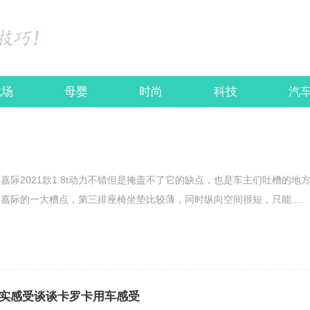
职场
母婴
时尚
科技
汽
嘉际2021款1.8t动力不错但是掩盖不了它的缺点，也是车主们吐槽的地
嘉际的一大槽点，第三排座椅坐垫比较薄，同时纵向空间很短，只能.....
真实感受谈谈卡罗卡用车感受