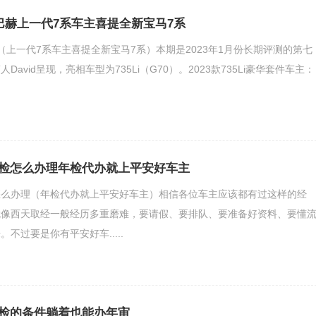
迈巴赫上一代7系车主喜提全新宝马7系
赫（上一代7系车主喜提全新宝马7系）本期是2023年1月份长期评测的第七
avid呈现，亮相车型为735Li（G70）。2023款735Li豪华套件车主：
检怎么办理年检代办就上平安好车主
怎么办理（年检代办就上平安好车主）相信各位车主应该都有过这样的经
就像西天取经一般经历多重磨难，要请假、要排队、要准备好资料、要懂
不过要是你有平安好车.....
检的条件躺着也能办年审