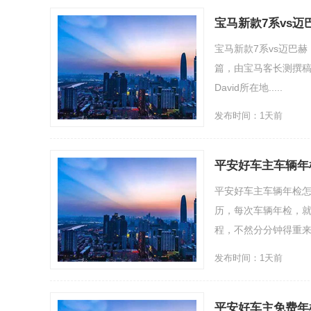
宝马新款7系vs
宝马新款7系vs迈巴
篇，由宝马客长测撰稿人D
David所在地.....
发布时间：1天前
平安好车主车辆年
平安好车主车辆年检
历，每次车辆年检，
程，不然分分钟得重来。
发布时间：1天前
平安好车主免费年