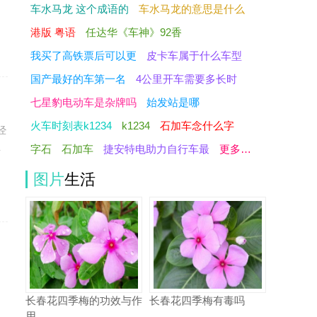
车水马龙 这个成语的
车水马龙的意思是什么
港版 粤语
任达华《车神》92香
我买了高铁票后可以更
皮卡车属于什么车型
国产最好的车第一名
4公里开车需要多长时
七星豹电动车是杂牌吗
始发站是哪
火车时刻表k1234
k1234
石加车念什么字
经
字石
石加车
捷安特电助力自行车最
更多…
乎
图片
生活
多
长春花四季梅的功效与作
长春花四季梅有毒吗
用