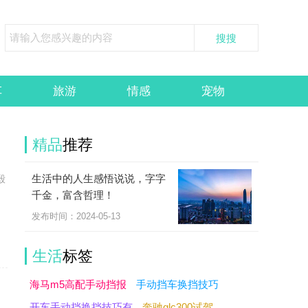
车
旅游
情感
宠物
精品
推荐
生活中的人生感悟说说，字字
殷
千金，富含哲理！
发布时间：2024-05-13
生活
标签
海马m5高配手动挡报
手动挡车换挡技巧
开车手动挡换挡技巧有
奔驰glc300试驾