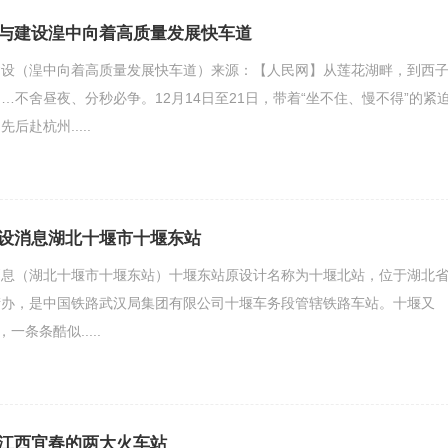
与建设湟中向着高质量发展快车道
建设（湟中向着高质量发展快车道）来源：【人民网】从莲花湖畔，到西
…不舍昼夜、分秒必争。12月14日至21日，带着“坐不住、慢不得”的紧
赴杭州.....
设消息湖北十堰市十堰东站
消息（湖北十堰市十堰东站）十堰东站原设计名称为十堰北站，位于湖北
街办，是中国铁路武汉局集团有限公司十堰车务段管辖铁路车站。十堰又
一条条酷似.....
江西宜春的两大火车站