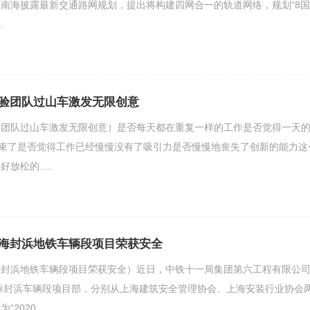
南海披露最新交通路网规划，提出将构建四网合一的轨道网络，规划“8国
.
验团队过山车激发无限创意
（团队过山车激发无限创意）是否每天都在重复一样的工作是否觉得一天
结束了是否觉得工作已经慢慢没有了吸引力是否慢慢地丧失了创新的能力这
松的.....
海封浜地铁车辆段项目荣获安全
海封浜地铁车辆段项目荣获安全）近日，中铁十一局集团第六工程有限公
2标封浜车辆段项目部，分别从上海建筑安全管理协会、上海安装行业协会
020.....