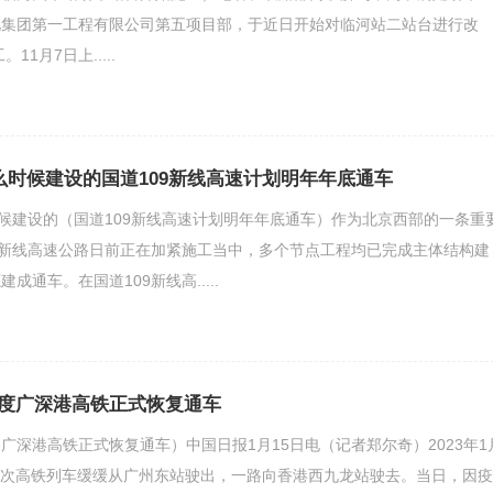
化集团第一工程有限公司第五项目部，于近日开始对临河站二站台进行改
11月7日上.....
什么时候建设的国道109新线高速计划明年年底通车
时候建设的（国道109新线高速计划明年年底通车）作为北京西部的一条重
9新线高速公路日前正在加紧施工当中，多个节点工程均已完成主体结构建
成通车。在国道109新线高.....
度广深港高铁正式恢复通车
广深港高铁正式恢复通车）中国日报1月15日电（记者郑尔奇）2023年1
6551次高铁列车缓缓从广州东站驶出，一路向香港西九龙站驶去。当日，因疫