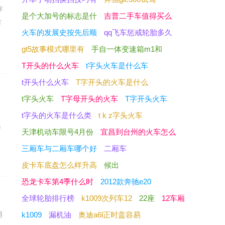
作
是个大加号的标志是什
吉普二手车值得买么
市
火车的发展史按先后顺
qq飞车惩戒轮胎多久
gt5故事模式哪里有
手自一体变速箱m1和
T开头的什么火车
t字头火车是什么车
t开头什么火车
T字开头的火车是什么
t字头火车
T字母开头的火车
T字开头火车
当
t字头的火车是什么类
t k z字头火车
托
天津机动车限号4月份
宜昌到台州的火车怎么
三厢车与二厢车哪个好
二厢车
皮卡车底盘怎么样升高
候出
恐龙卡车第4季什么时
2012款奔驰e20
全球轮胎排行榜
k1009次列车12
22座
12车厢
用
k1009
漏机油
奥迪a6l正时盖容易