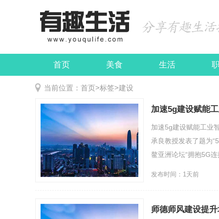
首页
美食
生活
娱乐
民俗
当前位置：
首页
>
标签
>
建设
加速5g建设赋能
加速5g建设赋能工业
承良教授发表了题为“
鳌亚洲论坛“拥抱5G连接未
发布时间：1天前
师德师风建设提升