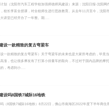
计划（沈阳市汽车工程学校加强师德师风建设）来源：沈阳日报-沈阳网
，校长李富全授课，对全校师生进行思政教育。从去年11月至今，沈阳
讲堂已经开办了一年整。期.....
建设一款精致的复古弯梁车
建设一款精致的复古弯梁车）关于弯梁车的未来也是大家所考虑的，毕竟
的高涨，也让很多摩友有了打算小排量车的取向，不过对于国内品牌的摩
，考虑到小.....
建设吗8国铁7城际16地铁
（8国铁7城际16地铁）8月22日，佛山市南海区2022年度下半年商住