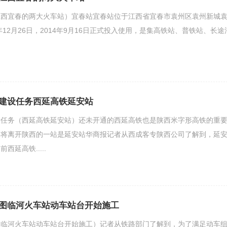
江西宜春的两大火车站）宜春站宜春站位于江西省宜春市袁州区袁州新城
年12月26日，2014年9月16日正式投入使用，是集高铁站、普铁站、长途
建设任务西延高铁延安站
设任务（西延高铁延安站）还未开通的西延高铁也是陕西米字形高铁的重
即将离开陕西的一站是延安站华商报记者从西成客专陕西公司了解到，延
延高铁.....
图临河火车站动车站台开始施工
（临河火车站动车站台开始施工）记者从铁路部门了解到，为了满足动车