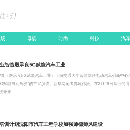
职场
母婴
时尚
科技
汽
工业智造殷承良5G赋能汽车工业
智造（殷承良5G赋能汽车工业）上海交通大学智能网联电动汽车创新中心
5G赋能自动驾驶”的主旨演讲。新华网记者郭建伟摄。在3月29日举行的博
来.....
培训计划沈阳市汽车工程学校加强师德师风建设