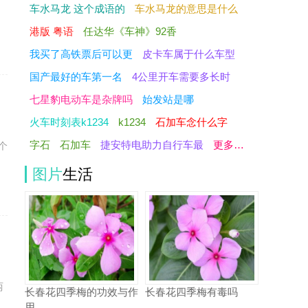
车水马龙 这个成语的
车水马龙的意思是什么
港版 粤语
任达华《车神》92香
我买了高铁票后可以更
皮卡车属于什么车型
国产最好的车第一名
4公里开车需要多长时
七星豹电动车是杂牌吗
始发站是哪
火车时刻表k1234
k1234
石加车念什么字
的
字石
石加车
捷安特电助力自行车最
更多…
个
图片
生活
司
两
长春花四季梅的功效与作
长春花四季梅有毒吗
用