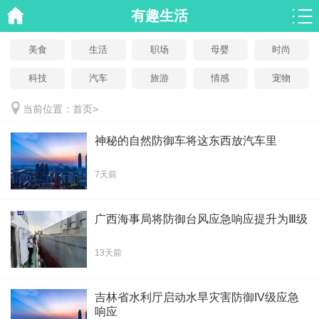
有趣生活
美食
生活
职场
母婴
时尚
科技
汽车
旅游
情感
宠物
当前位置：
首页
>
神秘的自然防御车将这东西放汽车里
7天前
广西海事局将防御台风应急响应提升为Ⅲ级
13天前
吉林省水利厅启动水旱灾害防御IV级应急
响应