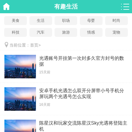
有趣生活
美食
生活
职场
母婴
时尚
科技
汽车
旅游
情感
宠物
当前位置：
首页
>
光遇账号开挂第一次封多久官方封号的数
据
15天前
安卓手机光遇怎么双开分屏带小号手机分
屏玩两个光遇号怎么实现
16天前
陈星汉和玩家交流陈星汉Sky光遇将登陆主
机