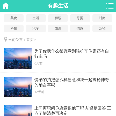
有趣生活
美食
生活
职场
母婴
时尚
科技
汽车
旅游
情感
宠物
当前位置：
首页
>
为了你我什么都愿意别骑机车你家还有自
行车吗
6天前
悦纳的挡把怎么样愿意和我一起揭秘神奇
的纳吾车吗
12天前
上司离职问你愿意跟他干吗 别轻易回答 三
点了解清楚再决定