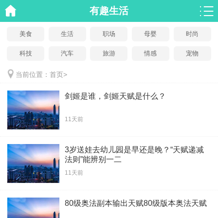
有趣生活
美食
生活
职场
母婴
时尚
科技
汽车
旅游
情感
宠物
当前位置：
首页
>
剑姬是谁，剑姬天赋是什么？
11天前
3岁送娃去幼儿园是早还是晚？“天赋递减
法则”能辨别一二
11天前
80级奥法副本输出天赋80级版本奥法天赋