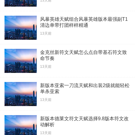
13天前
风暴英雄天赋组合风暴英雄版本最强副T1
清边单带打团样样精通
13天前
金克丝新符文天赋怎么点自带基石符文致
命节奏
13天前
新版本亚索一刀流天赋和出装2级就能轻松
单杀亚索
13天前
新版本德莱文符文天赋选择9.8版本符文改
动解析
13天前