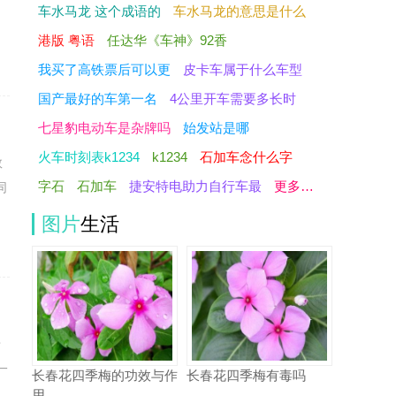
车水马龙 这个成语的
车水马龙的意思是什么
港版 粤语
任达华《车神》92香
我买了高铁票后可以更
皮卡车属于什么车型
国产最好的车第一名
4公里开车需要多长时
七星豹电动车是杂牌吗
始发站是哪
火车时刻表k1234
k1234
石加车念什么字
数
字石
石加车
捷安特电助力自行车最
更多…
同
图片
生活
老
一
长春花四季梅的功效与作
长春花四季梅有毒吗
用