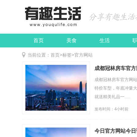
首页
美食
生活
娱乐
民俗
当前位置：
首页
>
标签
>
官方网站
成都冠林房车官方
成都冠林房车官方网站
特价车型，年底冲量大
就送精美礼品一.....
发布时间：4小时前
今日官方网站今日