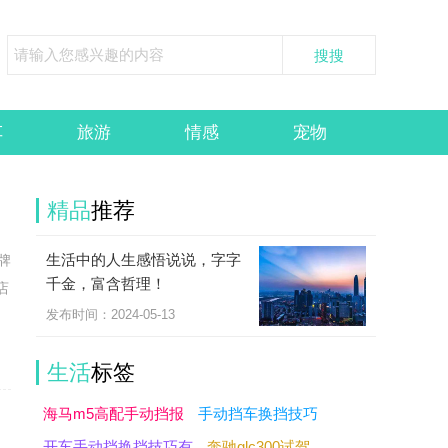
车
旅游
情感
宠物
精品
推荐
生活中的人生感悟说说，字字
牌
千金，富含哲理！
店
发布时间：2024-05-13
生活
标签
海马m5高配手动挡报
手动挡车换挡技巧
开车手动挡换挡技巧有
奔驰glc300试驾