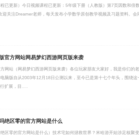
程已更新）今日视频课程已更新：5年级下册（人教版）第7页因数和倍
题欢迎关注Dreamer老师，每天发布小学数学原创教学视频及习题资料。会
版官方网站网易梦幻西游网页版来袭
官方网站（网易梦幻西游网页版来袭）各位玩家朋友大家好，我是你们的
电脑版自从2003年12月18日公测以来，至今已是第十七个年头，围绕这
扩展，目.....
吗绝区零的官方网站是什么
（绝区零的官方网站是什么）技术宅如何拯救世界？米哈游开始涉足核聚