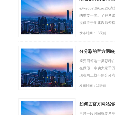
&#xe6b7;&#x
的重要一步。了解考
提供关于湖北教师资格
发布时间：13天前
分分彩的官方网站
简要回答这一类彩种
在做假，奉劝大家千
现在网上找不到分分彩
发布时间：13天前
如何去官方网站准
再过一段时间就要考