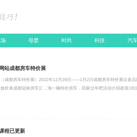
职场
母婴
时尚
科技
汽
网站成都房车特价展
（成都房车特价展）2022年12月28日——1月2日成都房车特价展众多品
放价来成都冠林房车汇，淘一辆特价房车，回家过年吧活动介绍政策1到
课程已更新