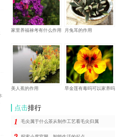
家里养福禄考有什么作用
月兔耳的作用
吃
户
美人蕉的作用
旱金莲有毒吗可以家养吗
本
与
点击
排行
毛尖属于什么茶从制作工艺看毛尖归属
探索小度官网，智能生活的起点