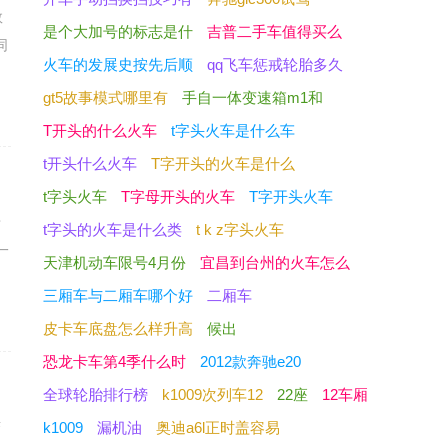
数
是个大加号的标志是什
吉普二手车值得买么
同
火车的发展史按先后顺
qq飞车惩戒轮胎多久
gt5故事模式哪里有
手自一体变速箱m1和
T开头的什么火车
t字头火车是什么车
t开头什么火车
T字开头的火车是什么
t字头火车
T字母开头的火车
T字开头火车
老
t字头的火车是什么类
t k z字头火车
一
天津机动车限号4月份
宜昌到台州的火车怎么
三厢车与二厢车哪个好
二厢车
皮卡车底盘怎么样升高
候出
恐龙卡车第4季什么时
2012款奔驰e20
全球轮胎排行榜
k1009次列车12
22座
12车厢
变
k1009
漏机油
奥迪a6l正时盖容易