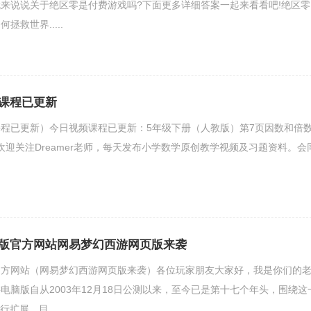
来说说关于绝区零是付费游戏吗?下面更多详细答案一起来看看吧!绝区零
救世界.....
课程已更新
程已更新）今日视频课程已更新：5年级下册（人教版）第7页因数和倍
题欢迎关注Dreamer老师，每天发布小学数学原创教学视频及习题资料。会
版官方网站网易梦幻西游网页版来袭
官方网站（网易梦幻西游网页版来袭）各位玩家朋友大家好，我是你们的
电脑版自从2003年12月18日公测以来，至今已是第十七个年头，围绕这
扩展，目.....