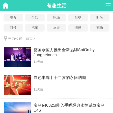
有趣生活
美食
生活
职场
母婴
时尚
科技
汽车
旅游
情感
宠物
当前位置：
首页
>
德国永恒力推出全新品牌AntOn by
Jungheinrich
11天前
血色丰碑丨十二岁的永恒呐喊
11天前
宝马e46325i能入手吗经典永恒试驾宝马
E46