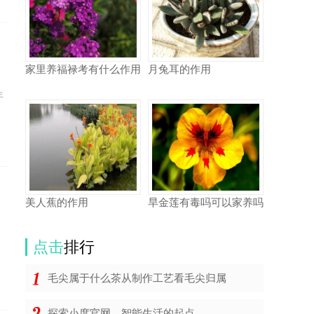
家里养福禄考有什么作用
月兔耳的作用
动
年
美人蕉的作用
旱金莲有毒吗可以家养吗
的
点击
排行
毛尖属于什么茶从制作工艺看毛尖归属
探索小度官网，智能生活的起点