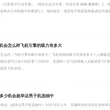
（汽车电子行业专题）（报告出品方作者：兴业证券,戴畅,董晓彬）1、
架构从分布到集中的桥梁1.1、域的诞生：满足电子电器架构集成化升级
.
机会怎么样飞机引擎的吸力有多大
会怎么样（飞机引擎的吸力有多大）飞机涡扇的吸力究竟有多大？人被吸
能在进气口加个防护罩？2006年，美国的一位飞机维修人员被波音737
是飞机启动.....
有多少机会超幸运男子机选抽中
少机会（超幸运男子机选抽中）10月16日上午，安徽蚌埠的吴先生在蚌埠