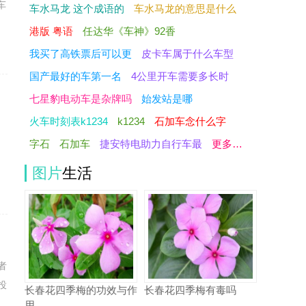
车
车水马龙 这个成语的
车水马龙的意思是什么
港版 粤语
任达华《车神》92香
我买了高铁票后可以更
皮卡车属于什么车型
国产最好的车第一名
4公里开车需要多长时
七星豹电动车是杂牌吗
始发站是哪
火车时刻表k1234
k1234
石加车念什么字
字石
石加车
捷安特电助力自行车最
更多…
图片
生活
者
投
长春花四季梅的功效与作
长春花四季梅有毒吗
用