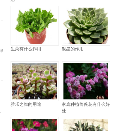
，
生菜有什么作用
银星的作用
得
怎
雅乐之舞的用途
家庭种植蔷薇花有什么好
处
这