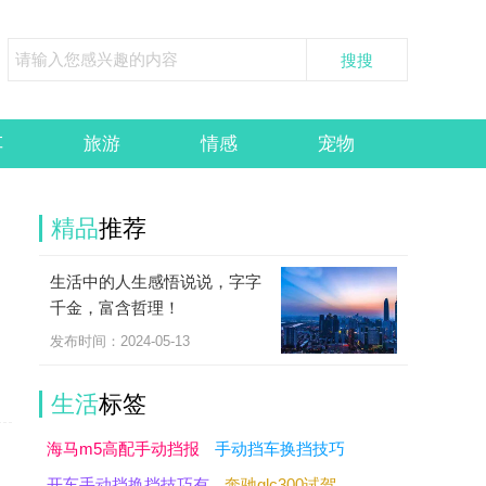
车
旅游
情感
宠物
精品
推荐
生活中的人生感悟说说，字字
越
千金，富含哲理！
。
发布时间：2024-05-13
生活
标签
海马m5高配手动挡报
手动挡车换挡技巧
开车手动挡换挡技巧有
奔驰glc300试驾