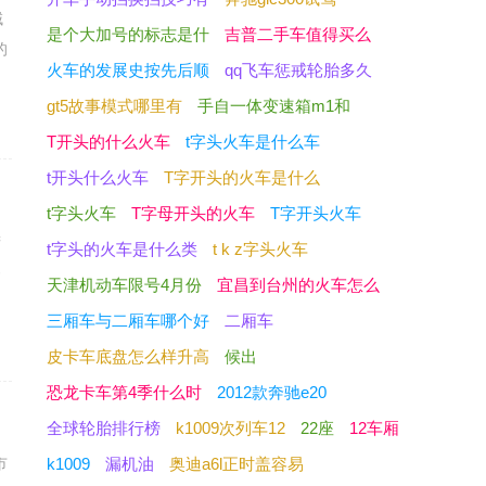
域
是个大加号的标志是什
吉普二手车值得买么
的
火车的发展史按先后顺
qq飞车惩戒轮胎多久
gt5故事模式哪里有
手自一体变速箱m1和
T开头的什么火车
t字头火车是什么车
t开头什么火车
T字开头的火车是什么
t字头火车
T字母开头的火车
T字开头火车
进
t字头的火车是什么类
t k z字头火车
客
天津机动车限号4月份
宜昌到台州的火车怎么
三厢车与二厢车哪个好
二厢车
皮卡车底盘怎么样升高
候出
恐龙卡车第4季什么时
2012款奔驰e20
全球轮胎排行榜
k1009次列车12
22座
12车厢
市
k1009
漏机油
奥迪a6l正时盖容易