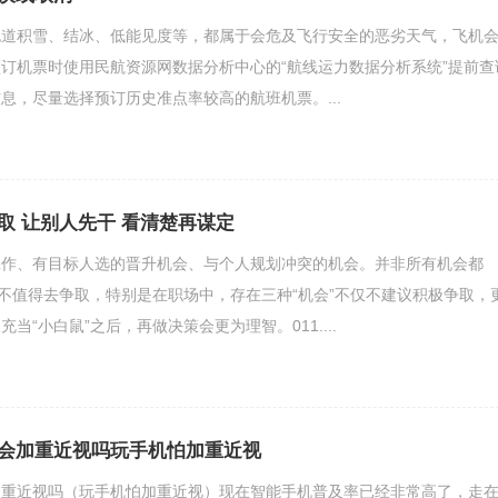
跑道积雪、结冰、低能见度等，都属于会危及飞行安全的恶劣天气，飞机
订机票时使用民航资源网数据分析中心的“航线运力数据分析系统”提前查
息，尽量选择预订历史准点率较高的航班机票。...
取 让别人先干 看清楚再谋定
工作、有目标人选的晋升机会、与个人规划冲突的机会。并非所有机会都
至不值得去争取，特别是在职场中，存在三种“机会”不仅不建议积极争取，
当“小白鼠”之后，再做决策会更为理智。011....
会加重近视吗玩手机怕加重近视
加重近视吗（玩手机怕加重近视）现在智能手机普及率已经非常高了，走