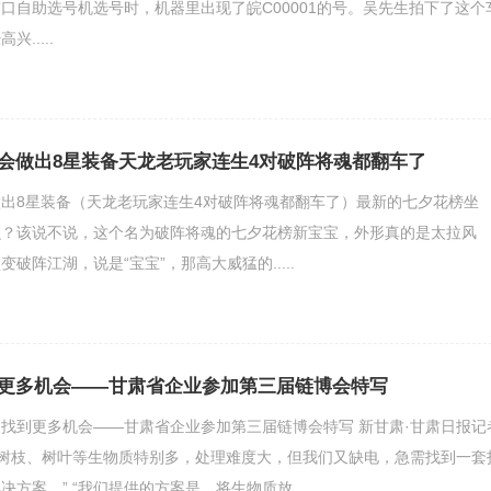
口自助选号机选号时，机器里出现了皖C00001的号。吴先生拍下了这个
.....
会做出8星装备天龙老玩家连生4对破阵将魂都翻车了
出8星装备（天龙老玩家连生4对破阵将魂都翻车了）最新的七夕花榜坐
么？该说不说，这个名为破阵将魂的七夕花榜新宝宝，外形真的是太拉风
破阵江湖，说是“宝宝”，那高大威猛的.....
更多机会——甘肃省企业参加第三届链博会特写
找到更多机会——甘肃省企业参加第三届链博会特写 新甘肃·甘肃日报记
、树枝、树叶等生物质特别多，处理难度大，但我们又缺电，急需找到一套
方案。” “我们提供的方案是，将生物质放...