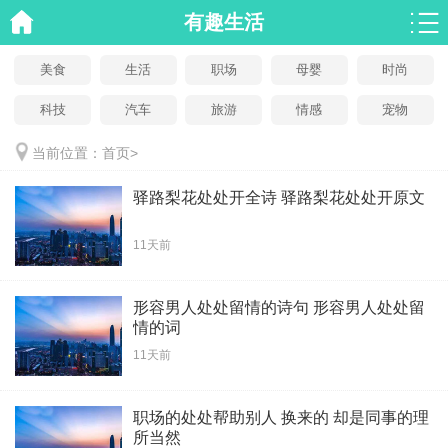
有趣生活
美食
生活
职场
母婴
时尚
科技
汽车
旅游
情感
宠物
当前位置：
首页
>
驿路梨花处处开全诗 驿路梨花处处开原文
11天前
形容男人处处留情的诗句 形容男人处处留
情的词
11天前
职场的处处帮助别人 换来的 却是同事的理
所当然