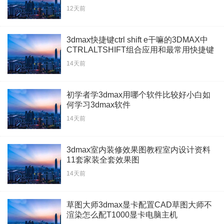
12天前
3dmax快捷键ctrl shift e干嘛的3DMAX中
CTRLALTSHIFT组合应用和最常用快捷键
技巧
14天前
初学者学3dmax用哪个软件比较好小白如
何学习3dmax软件
14天前
3dmax室内装修效果图教程室内设计资料
11套家装全套效果图
14天前
草图大师3dmax显卡配置CAD草图大师不
渲染怎么配T1000显卡电脑主机