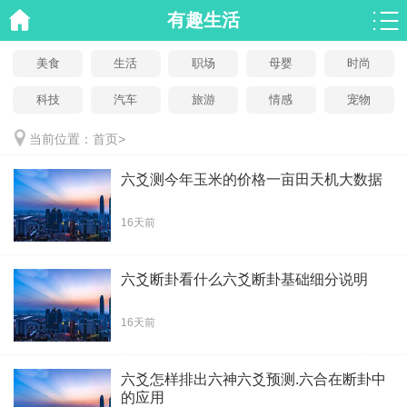
有趣生活
美食
生活
职场
母婴
时尚
科技
汽车
旅游
情感
宠物
当前位置：
首页
>
六爻测今年玉米的价格一亩田天机大数据
16天前
六爻断卦看什么六爻断卦基础细分说明
16天前
六爻怎样排出六神六爻预测.六合在断卦中
的应用