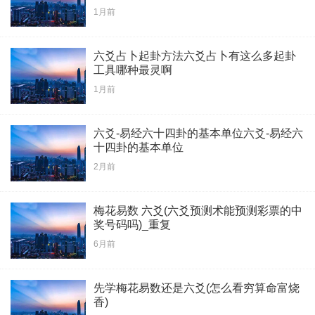
1月前
六爻占卜起卦方法六爻占卜有这么多起卦
工具哪种最灵啊
1月前
六爻-易经六十四卦的基本单位六爻-易经六
十四卦的基本单位
2月前
梅花易数 六爻(六爻预测术能预测彩票的中
奖号码吗)_重复
6月前
先学梅花易数还是六爻(怎么看穷算命富烧
香)