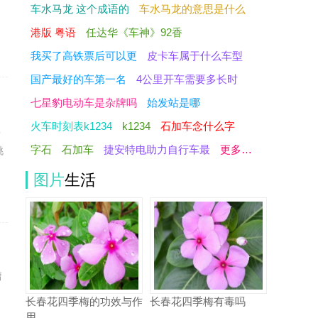
知
车水马龙 这个成语的
车水马龙的意思是什么
港版 粤语
任达华《车神》92香
我买了高铁票后可以更
皮卡车属于什么车型
国产最好的车第一名
4公里开车需要多长时
七星豹电动车是杂牌吗
始发站是哪
火车时刻表k1234
k1234
石加车念什么字
群
字石
石加车
捷安特电助力自行车最
更多…
挑
图片
生活
庸
知
长春花四季梅的功效与作
长春花四季梅有毒吗
用