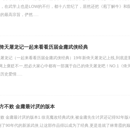
，在武学上也是LOW的不行，都十八世纪了，居然还把《庖丁解牛》和
最高宗旨，俨然.....
倚天屠龙记一起来看看历届金庸武侠经典
屠龙记（一起来看看历届金庸武侠经典）19年新倚天屠龙记上线,到底是
网上褒贬不一,想必大家心中都有一部属于自己的倚天屠龙吧！NO.1《倚
爱情.....
方不败 金庸最讨厌的版本
败 金庸最讨厌的版本1.徐克魔改经典武侠,被金庸先生讨厌还记得92年版
创了90年代的新派武侠,让这部作品得以成为了经典,更是造就了林青霞的