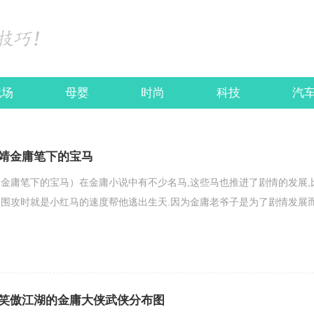
职场
母婴
时尚
科技
汽
靖金庸笔下的宝马
金庸笔下的宝马）在金庸小说中有不少名马,这些马也推进了剧情的发展,
围攻时就是小红马的速度帮他逃出生天.因为金庸老爷子是为了剧情发展
笑傲江湖的金庸大侠武侠分布图