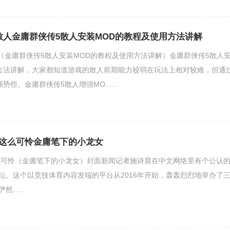
散人金庸群侠传5散人安装MOD的教程及使用方法讲解
（金庸群侠传5散人安装MOD的教程及使用方法讲解）金庸群侠传5散人
方法讲解，大家都知道游戏的散人前期能力较弱在玩法上相对较难，但通
势些。金庸群侠传5散人增强MO.....
这么可怜金庸笔下的小龙女
么可怜（金庸笔下的小龙女）封面新闻记者施诗晨在中文网络里有个公认
论坛。这个以竞技体育内容发端的平台从2016年开始，轰轰烈烈地举办了
.....