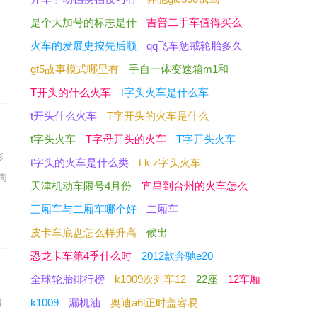
点
是个大加号的标志是什
吉普二手车值得买么
窝
火车的发展史按先后顺
qq飞车惩戒轮胎多久
gt5故事模式哪里有
手自一体变速箱m1和
T开头的什么火车
t字头火车是什么车
t开头什么火车
T字开头的火车是什么
t字头火车
T字母开头的火车
T字开头火车
影
t字头的火车是什么类
t k z字头火车
周
天津机动车限号4月份
宜昌到台州的火车怎么
三厢车与二厢车哪个好
二厢车
皮卡车底盘怎么样升高
候出
恐龙卡车第4季什么时
2012款奔驰e20
全球轮胎排行榜
k1009次列车12
22座
12车厢
庸
k1009
漏机油
奥迪a6l正时盖容易