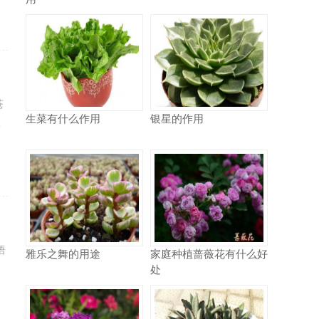
苍
生菜有什么作用
银星的作用
比
语
雅乐之舞的用途
家庭种植蔷薇花有什么好
处
本