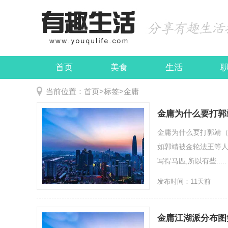
首页
美食
生活
娱乐
民俗
当前位置：
首页
>
标签
>
金庸
金庸为什么要打郭
金庸为什么要打郭靖（
如郭靖被金轮法王等人
写得马匹,所以有些.....
发布时间：11天前
金庸江湖派分布图