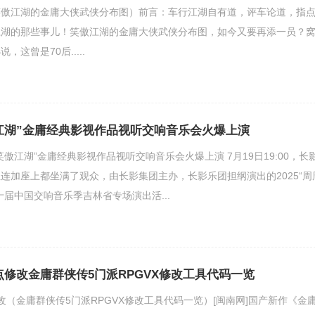
笑傲江湖的金庸大侠武侠分布图）前言：车行江湖自有道，评车论道，指
江湖的那些事儿！笑傲江湖的金庸大侠武侠分布图，如今又要再添一员？
这曾是70后.....
江湖”金庸经典影视作品视听交响音乐会火爆上演
傲江湖”金庸经典影视作品视听交响音乐会火爆上演 7月19日19:00，长
连加座上都坐满了观众，由长影集团主办，长影乐团担纲演出的2025“周
十届中国交响音乐季吉林省专场演出活...
点修改金庸群侠传5门派RPGVX修改工具代码一览
改（金庸群侠传5门派RPGVX修改工具代码一览）[闽南网]国产新作《金