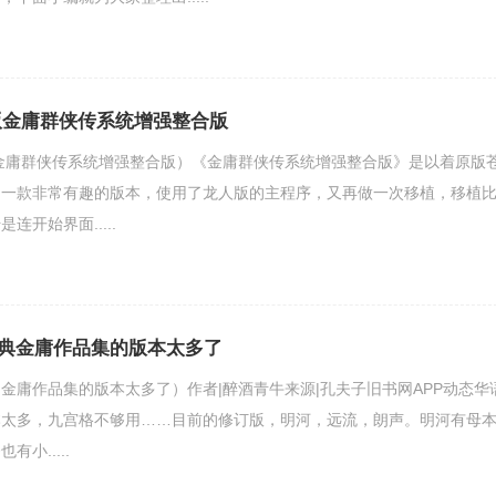
版金庸群侠传系统增强整合版
金庸群侠传系统增强整合版）《金庸群侠传系统增强整合版》是以着原版
的一款非常有趣的版本，使用了龙人版的主程序，又再做一次移植，移植
连开始界面.....
典金庸作品集的版本太多了
金庸作品集的版本太多了）作者|醉酒青牛来源|孔夫子旧书网APP动态华
本太多，九宫格不够用……目前的修订版，明河，远流，朗声。明河有母
小.....