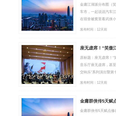
金庸江湖派分布图（
车市，一起说说汽车
在宿舍被窝里看武侠小说，
发布时间：12天前
座无虚席！“笑傲
原标题：座无虚席！“笑
音乐厅座无虚席，甚至
交响乐”系列演出暨第
发布时间：12天前
金庸群侠传5天赋
金庸群侠传5天赋点修