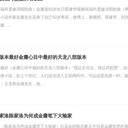
福尚雯婕演唱歌曲）金庸迎92岁生日霍建华视频祝福尚雯婕演唱歌曲（
小说作家金庸先生迎来了自己92岁寿辰，微博上，黄晓明、霍建华、刘
....
版本最好金庸心目中最好的天龙八部版本
最好（金庸心目中最好的天龙八部版本）“儒以文论法，侠以武犯禁”，这
武侠小说，在上个世纪，人们还没进入互联网时代，可以说是风靡一时。
古龙和金庸先生，他.....
家洛陈家洛为何成金庸笔下大输家
洛（陈家洛为何成金庸笔下大输家）红花会的陈总舵主不但是金庸世界的