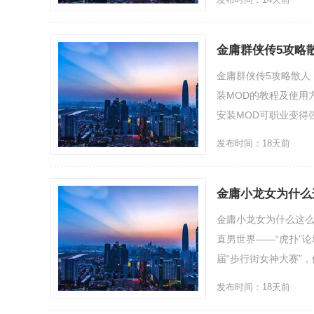
金庸群侠传5攻略
金庸群侠传5攻略散人
装MOD的教程及使用
安装MOD可职业变得强
发布时间：18天前
金庸小龙女为什么
金庸小龙女为什么这
直男世界——“虎扑”
届“步行街女神大赛”，俨然
发布时间：18天前