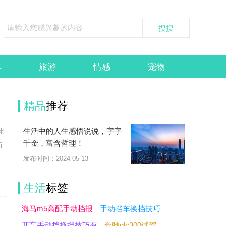
车
旅游
情感
宠物
精品
推荐
生活中的人生感悟说说，字字
比
千金，富含哲理！
而
发布时间：2024-05-13
生活
标签
海马m5高配手动挡报
手动挡车换挡技巧
开车手动挡换挡技巧有
奔驰glc300试驾