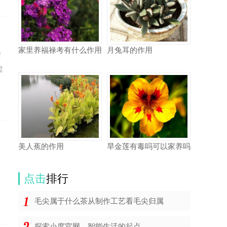
家里养福禄考有什么作用
月兔耳的作用
安
过
美人蕉的作用
旱金莲有毒吗可以家养吗
的
三
点击
排行
毛尖属于什么茶从制作工艺看毛尖归属
探索小度官网，智能生活的起点