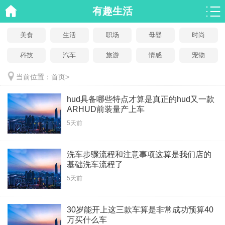
有趣生活
美食
生活
职场
母婴
时尚
科技
汽车
旅游
情感
宠物
当前位置：
首页
>
hud具备哪些特点才算是真正的hud又一款
ARHUD前装量产上车
5天前
洗车步骤流程和注意事项这算是我们店的
基础洗车流程了
5天前
30岁能开上这三款车算是非常成功预算40
万买什么车