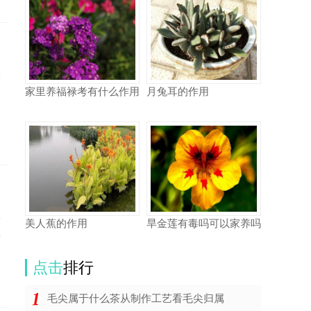
侵
家里养福禄考有什么作用
月兔耳的作用
的
要
美人蕉的作用
旱金莲有毒吗可以家养吗
进
点击
排行
毛尖属于什么茶从制作工艺看毛尖归属