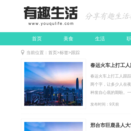
首页
美食
生活
娱乐
民俗
当前位置：
首页
>
标签
>
跟踪
春运火车上打工人
春运火车上打工人跟踪
两个字，让多少人在
种发自心底的期盼。一年
发布时间：9天前
邢台市巨鹿县人大