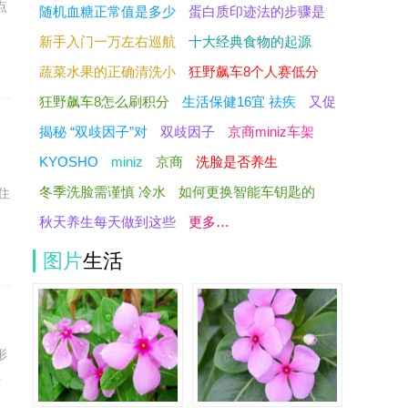
点
随机血糖正常值是多少
蛋白质印迹法的步骤是
新手入门一万左右巡航
十大经典食物的起源
蔬菜水果的正确清洗小
狂野飙车8个人赛低分
狂野飙车8怎么刷积分
生活保健16宜 祛疾
又促
揭秘 “双歧因子”对
双歧因子
京商miniz车架
KYOSHO
miniz
京商
洗脸是否养生
冬季洗脸需谨慎 冷水
如何更换智能车钥匙的
住
秋天养生每天做到这些
更多…
图片
生活
形
据