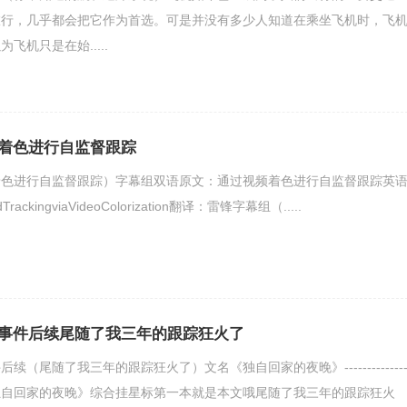
旅行，几乎都会把它作为首选。可是并没有多少人知道在乘坐飞机时，飞
飞机只是在始.....
着色进行自监督跟踪
着色进行自监督跟踪）字幕组双语原文：通过视频着色进行自监督跟踪英
dTrackingviaVideoColorization翻译：雷锋字幕组（.....
事件后续尾随了我三年的跟踪狂火了
（尾随了我三年的跟踪狂火了）文名《独自回家的夜晚》--------------
独自回家的夜晚》综合挂星标第一本就是本文哦尾随了我三年的跟踪狂火