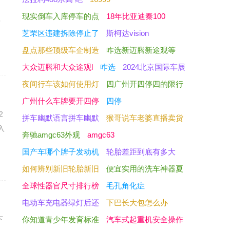
现实倒车入库停车的点
18年比亚迪秦100
有
芝罘区违建拆除停止了
斯柯达vision
盘点那些顶级车企制造
咋选新迈腾新途观等
大众迈腾和大众途观l
咋选
2024北京国际车展
夜间行车该如何使用灯
四广州开四停四的限行
广州什么车牌要开四停
四停
2
拼车幽默语言拼车幽默
猴哥说车老婆直播卖货
入
奔驰amgc63外观
amgc63
国产车哪个牌子发动机
轮胎差距到底有多大
如何辨别新旧轮胎新旧
便宜实用的洗车神器夏
全球性器官尺寸排行榜
毛孔角化症
电动车充电器绿灯后还
下巴长大包怎么办
下
你知道青少年发育标准
汽车式起重机安全操作