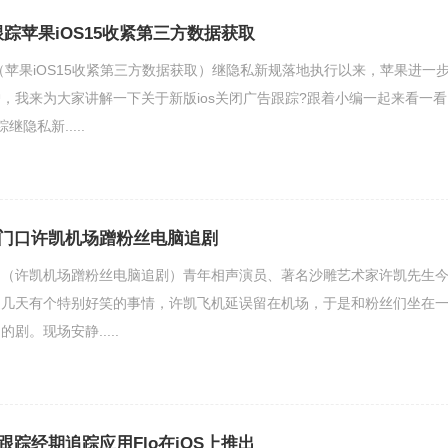
跟踪苹果iOS15收紧第三方数据获取
踪（苹果iOS15收紧第三方数据获取）继隐私新规落地执行以来，苹果进一
，我来为大家讲解一下关于新版ios关闭广告跟踪?跟着小编一起来看一看
继隐私新.....
门口许凯机场蹭粉丝电脑追剧
口（许凯机场蹭粉丝电脑追剧）青年相声演员、著名沙雕艺术家许凯先生
近几天有个特别好笑的事情，许凯飞机延误留在机场，于是和粉丝们坐在
剧。现场安静.....
踪经期追踪应用Flo在iOS上推出