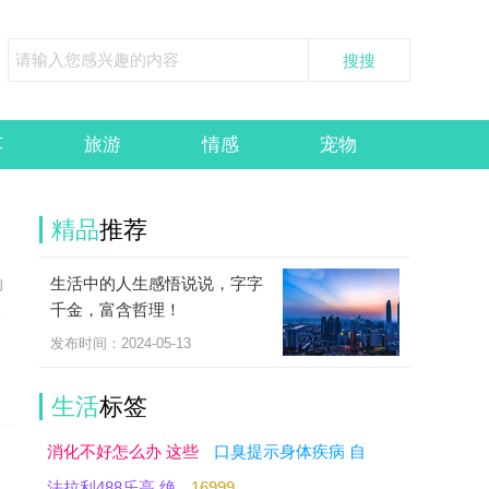
车
旅游
情感
宠物
精品
推荐
生活中的人生感悟说说，字字
的
千金，富含哲理！
一
发布时间：2024-05-13
生活
标签
消化不好怎么办 这些
口臭提示身体疾病 自
法拉利488乐高 绝
16999