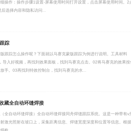
细操作：操作步骤1设置-屏幕使用时间打开设置，点击屏幕使用时间。2
后选择内容和隐私访问...
版跟踪
蒙版跟踪怎么操作呢？下面就以马赛克蒙版跟踪为例进行说明。工具材料
1首先，导入好视频，再找到效果面板，找到马赛克点击。02将马赛克的效果按
放手。03再找到特效控制台，找到马赛克的水...
收藏全自动环缝焊接
（全自动环缝焊接）全自动环缝焊接同舟焊缝跟踪系统。这是一种带有v
发射激光照射在坡口上，采集距离信息、焊缝宽度深度和位置等信息。根
.....