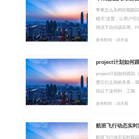
苹果怎么关闭经期跟踪（
模式”设置，让用户可
情况下访问该应用。Flo承
发布时间：16天前
project计划如何
project计划如何跟
楚它们之间的关系，我
括以下这些列：工期、...
发布时间：16天前
航班飞行动态实时
航班飞行动态实时跟