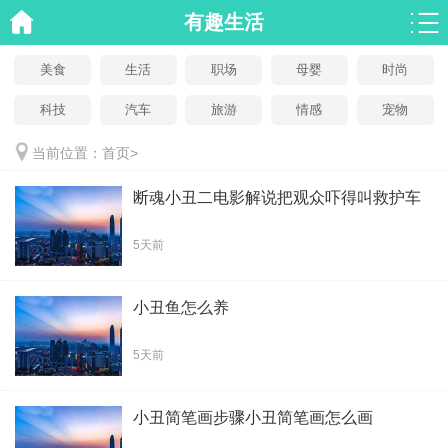
有趣生活
美食
生活
职场
母婴
时尚
科技
汽车
旅游
情感
宠物
当前位置：
首页
>
断魂小丑二电影解说把观众吓得叫救护车
5天前
小丑鱼怎么养
5天前
小丑简笔画步骤小丑简笔画怎么画