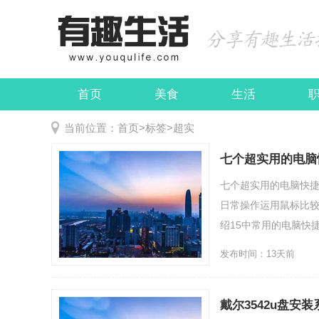
首页
美食
生活
娱乐
民俗
当前位置：
首页
>
标签
>
超实
七个超实用的电脑
七个超实用的电脑快捷
日常操作运用鼠标比
绍15中常用的电脑快捷
发布时间：13天前
戴尔3542u盘安