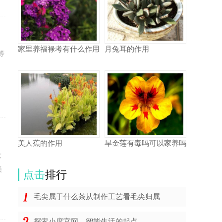
家里养福禄考有什么作用
月兔耳的作用
等
美人蕉的作用
旱金莲有毒吗可以家养吗
大
美
点击
排行
毛尖属于什么茶从制作工艺看毛尖归属
探索小度官网，智能生活的起点