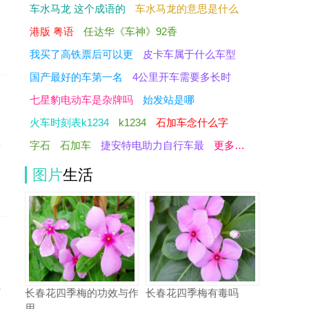
指
车水马龙 这个成语的
车水马龙的意思是什么
港版 粤语
任达华《车神》92香
我买了高铁票后可以更
皮卡车属于什么车型
国产最好的车第一名
4公里开车需要多长时
七星豹电动车是杂牌吗
始发站是哪
火车时刻表k1234
k1234
石加车念什么字
常
字石
石加车
捷安特电助力自行车最
更多…
计
图片
生活
像
小
长春花四季梅的功效与作
长春花四季梅有毒吗
用