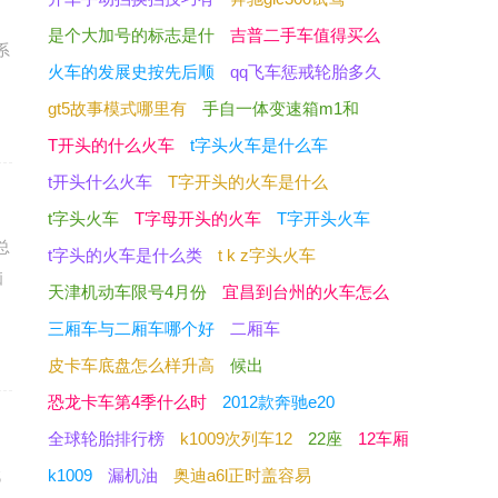
是个大加号的标志是什
吉普二手车值得买么
系
火车的发展史按先后顺
qq飞车惩戒轮胎多久
gt5故事模式哪里有
手自一体变速箱m1和
T开头的什么火车
t字头火车是什么车
t开头什么火车
T字开头的火车是什么
t字头火车
T字母开头的火车
T字开头火车
总
t字头的火车是什么类
t k z字头火车
脑
天津机动车限号4月份
宜昌到台州的火车怎么
三厢车与二厢车哪个好
二厢车
皮卡车底盘怎么样升高
候出
恐龙卡车第4季什么时
2012款奔驰e20
全球轮胎排行榜
k1009次列车12
22座
12车厢
找
k1009
漏机油
奥迪a6l正时盖容易