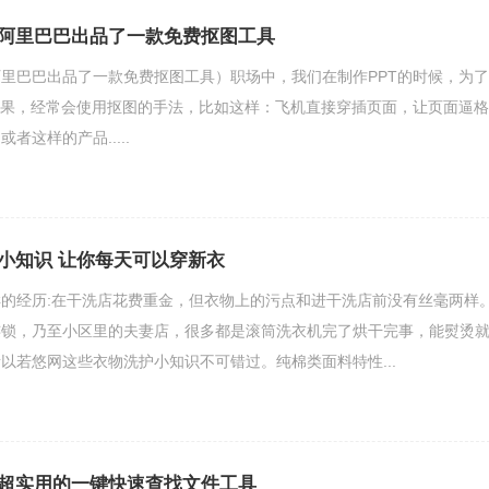
阿里巴巴出品了一款免费抠图工具
里巴巴出品了一款免费抠图工具）职场中，我们在制作PPT的时候，为了
效果，经常会使用抠图的手法，比如这样：飞机直接穿插页面，让页面逼格
者这样的产品.....
小知识 让你每天可以穿新衣
的经历:在干洗店花费重金，但衣物上的污点和进干洗店前没有丝毫两样
连锁，乃至小区里的夫妻店，很多都是滚筒洗衣机完了烘干完事，能熨烫
以若悠网这些衣物洗护小知识不可错过。纯棉类面料特性...
超实用的一键快速查找文件工具