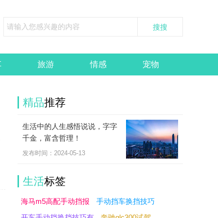
车
旅游
情感
宠物
精品
推荐
生活中的人生感悟说说，字字
，
千金，富含哲理！
介
发布时间：2024-05-13
生活
标签
海马m5高配手动挡报
手动挡车换挡技巧
开车手动挡换挡技巧有
奔驰glc300试驾