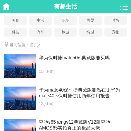
有趣生活
美食
生活
职场
母婴
时尚
科技
汽车
旅游
情感
宠物
当前位置：
首页
>
华为保时捷mate50rs典藏版能买吗
11小时前
华为mate40保时捷典藏版测温在哪华为
mate40rs保时捷使用两年使用报告
12小时前
奔驰s65 amgv12典藏版V12版奔驰
AMGS65实拍真正的极品大佬