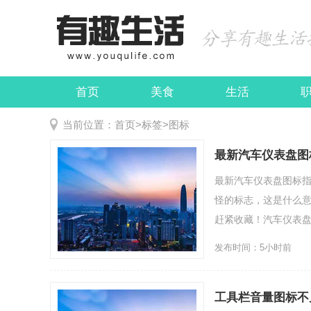
首页
美食
生活
娱乐
民俗
当前位置：
首页
>
标签
>
图标
最新汽车仪表盘图
最新汽车仪表盘图标
怪的标志，这是什么
赶紧收藏！汽车仪表盘指
发布时间：5小时前
工具栏音量图标不