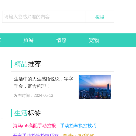
车
旅游
情感
宠物
精品
推荐
生活中的人生感悟说说，字字
奇
千金，富含哲理！
！
发布时间：2024-05-13
生活
标签
海马m5高配手动挡报
手动挡车换挡技巧
开车手动挡换挡技巧有
奔驰glc300试驾