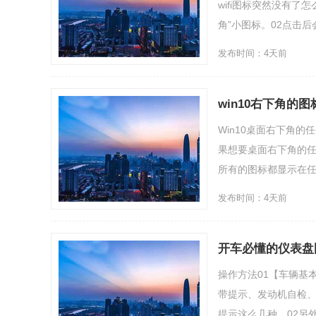
wifi图标突然没有
角”小图标。02点击后
发布时间：4天前
win10右下角的
Win10桌面右下角
果想要桌面右下角的
所有的图标都显示在任
发布时间：4天前
开车必懂的仪表盘
操作方法01【车辆基
带提示、发动机自检、
提示这么几种。02另