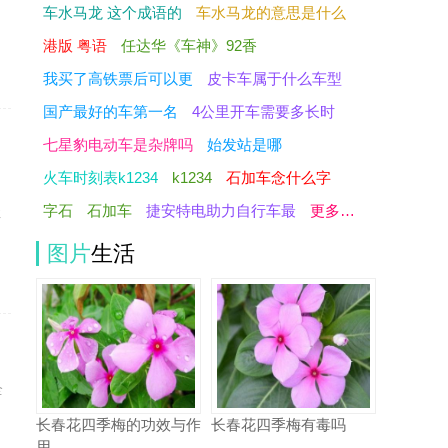
车水马龙 这个成语的
车水马龙的意思是什么
港版 粤语
任达华《车神》92香
我买了高铁票后可以更
皮卡车属于什么车型
国产最好的车第一名
4公里开车需要多长时
七星豹电动车是杂牌吗
始发站是哪
火车时刻表k1234
k1234
石加车念什么字
字石
石加车
捷安特电助力自行车最
更多…
让
图片
生活
全
长春花四季梅的功效与作
长春花四季梅有毒吗
用