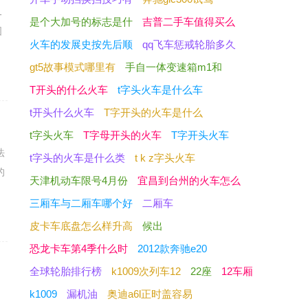
1
是个大加号的标志是什
吉普二手车值得买么
图
火车的发展史按先后顺
qq飞车惩戒轮胎多久
gt5故事模式哪里有
手自一体变速箱m1和
T开头的什么火车
t字头火车是什么车
t开头什么火车
T字开头的火车是什么
t字头火车
T字母开头的火车
T字开头火车
法
t字头的火车是什么类
t k z字头火车
的
天津机动车限号4月份
宜昌到台州的火车怎么
三厢车与二厢车哪个好
二厢车
皮卡车底盘怎么样升高
候出
恐龙卡车第4季什么时
2012款奔驰e20
全球轮胎排行榜
k1009次列车12
22座
12车厢
、
k1009
漏机油
奥迪a6l正时盖容易