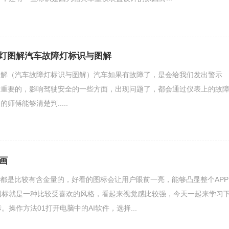
灯图解汽车故障灯标识与图解
图解（汽车故障灯标识与图解）汽车如果有故障了，是会给我们发出警示
最重要的，影响驾驶安全的一些方面，出现问题了，都会通过仪表上的故
师傅能够清楚判.....
么画
说都是比较有含金量的，好看的图标会让用户眼前一亮，能够凸显整个APP
距图标就是一种比较受喜欢的风格，看起来视觉感比较强，今天一起来学习
标。操作方法01打开电脑中的AI软件，选择...