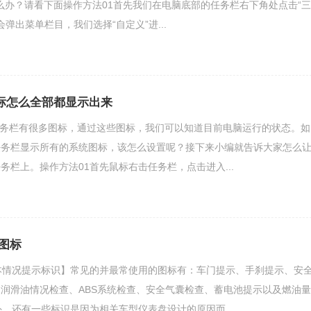
了怎么办？请看下面操作方法01首先我们在电脑底部的任务栏右下角处点击“三
会弹出菜单栏目，我们选择“自定义”进...
图标怎么全部都显示出来
的任务栏有很多图标，通过这些图标，我们可以知道目前电脑运行的状态。如
任务栏显示所有的系统图标，该怎么设置呢？接下来小编就告诉大家怎么
务栏上。操作方法01首先鼠标右击任务栏，点击进入...
图标
本情况提示标识】常见的并最常使用的图标有：车门提示、手刹提示、安
润滑油情况检查、ABS系统检查、安全气囊检查、蓄电池提示以及燃油量
外，还有一些标识是因为相关车型仪表盘设计的原因而...