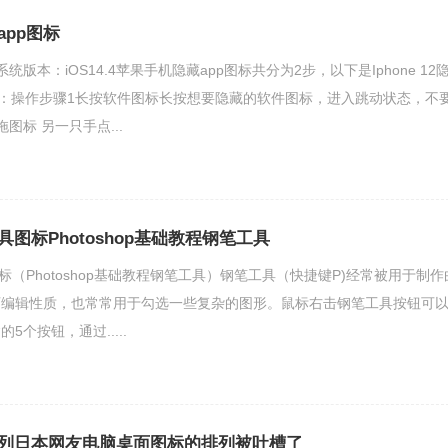
pp图标
2系统版本：iOS14.4苹果手机隐藏app图标共分为2步，以下是Iphone 12
骤：操作步骤1长按软件图标长按想要隐藏的软件图标，进入跳动状态，不
图标 另一只手点...
笔工具图标Photoshop基础教程钢笔工具
具图标（Photoshop基础教程钢笔工具）钢笔工具（快捷键P)经常被用于制作
可编辑性质，也常常用于勾选一些复杂的图形。鼠标右击钢笔工具按钮可
个按钮，通过.....
列日本网友电脑桌面图标的排列被吐槽了