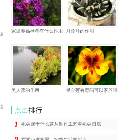
家里养福禄考有什么作用
月兔耳的作用
编
们
美人蕉的作用
旱金莲有毒吗可以家养吗
操
这
点击
排行
毛尖属于什么茶从制作工艺看毛尖归属
探索小度官网，智能生活的起点