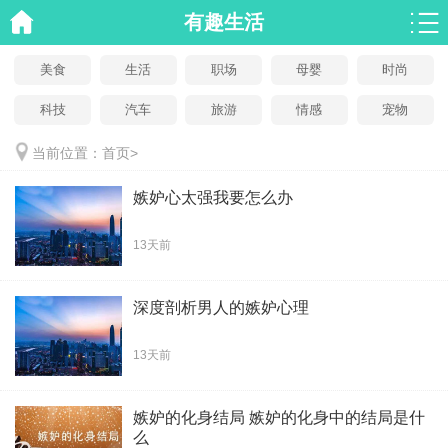
有趣生活
美食
生活
职场
母婴
时尚
科技
汽车
旅游
情感
宠物
当前位置：
首页
>
嫉妒心太强我要怎么办
13天前
深度剖析男人的嫉妒心理
13天前
嫉妒的化身结局 嫉妒的化身中的结局是什
么