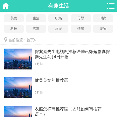
有趣生活
美食
生活
职场
母婴
时尚
科技
汽车
旅游
情感
宠物
当前位置：
首页
>
探案秦先生电视剧推荐语腾讯微短剧真探
秦先生4月4日开播
1月前
健美英文的推荐语
2月前
衣服怎样写推荐语（衣服如何写推荐
语？）