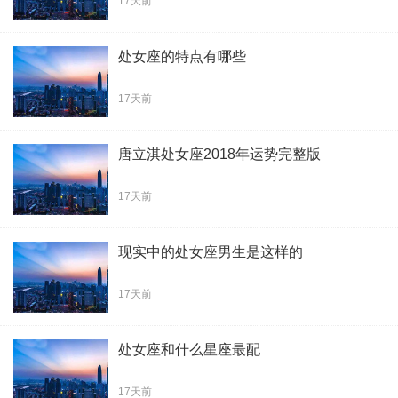
17天前
处女座的特点有哪些
17天前
唐立淇处女座2018年运势完整版
17天前
现实中的处女座男生是这样的
17天前
处女座和什么星座最配
17天前