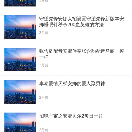
1月前
守望先锋安娜大招设置守望先锋新版本安
娜睡眠针秒杀200血英雄的方法
2月前
张含韵配音安娜伴奏张含韵配音马丽一模
一样
2月前
李泰爱情天梯安娜的爱人聚男神
2月前
招魂宇宙之安娜贝尔2每日一片
2月前