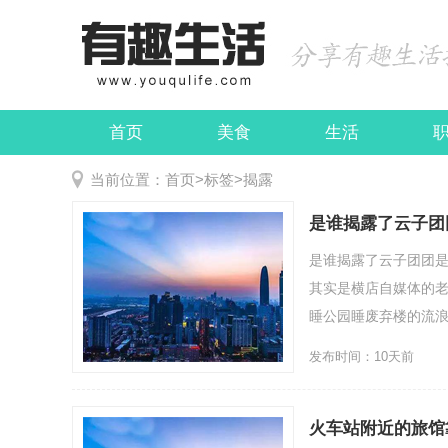
首页
美食
生活
娱乐
民俗
当前位置：
首页
>
标签
>
揭露
是谁揭露了云子团
是谁揭露了云子团团
其实是横店自媒体的
睡公园睡废弃楼的流浪汉
发布时间：10天前
火车站附近的旅馆