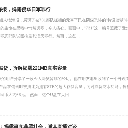
物海报，揭露侵华日军罪行
一组人物海报，展现了被731部队抓捕的无辜平民在阴森恐怖的“特设监狱”
的生命在黑暗中悄然凋零，令人痛心。画面中，“731”这一编号遮蔽了受
罪恶部队试图掩盖其滔天罪行。然而，这些...
为假货，拆解揭露221MB真实容量
论坛的用户分享了一段令人啼笑皆非的经历。他在朋友那里收到了一个外观
产品在销售时被描述为拥有8TB的超大存储容量，同时具备防水功能，售
民币大约66元。 然而，这个U盘在买回...
：揭露事实非黑社会，邀其直播对谈