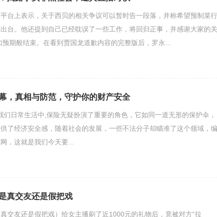
交平台上表示，关于西贝的相关争议可以暂时告一段落，并称希望预制菜
快出台。他还提到自己已经耽误了一些工作，将回归正事，并感谢大家的
如预期般结束。在看到贾国龙道歉内容的完整版后，罗永...
幕，真相与防范，守护你的财产安全
ec26;在我们日常生活中,保险无疑扮演了重要的角色，它如同一道无形的保护伞，
提供了经济安全感，随着社会的发展，一些不法分子却瞄准了这个领域，
网，这就是我们今天要...
是真交友还是假把戏
真交友还是假把戏）给女主播刷了近1000元的礼物后，竟被对方“拉