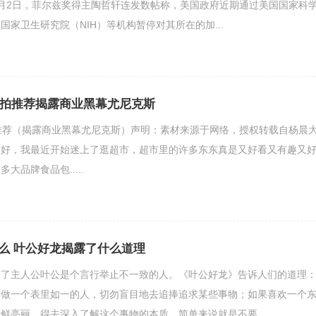
月2日，菲尔兹奖得主陶哲轩连发数帖称，美国政府近期通过美国国家科
国家卫生研究院（NIH）等机构暂停对其所在的加...
球拍推荐揭露商业黑幕尤尼克斯
推荐（揭露商业黑幕尤尼克斯）声明：素材来源于网络，授权转载自杨晨
家好，我最近开始迷上了逛超市，超市里的许多东东真是又好看又有趣又
大品牌食品包.....
么 叶公好龙揭露了什么道理
主人公叶公是个言行举止不一致的人。《叶公好龙》告诉人们的道理
要做一个表里如一的人，切勿盲目地去追捧追求某些事物；如果喜欢一个
鲜亮丽，得去深入了解这个事物的本质。简单来说就是不要...