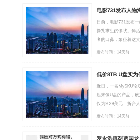
电影731发布人
日前，电影731发布
挣扎求生的惨状。鲜活
者的口鼻，象征着这支
发布时间：14天前
低价8TB U盘实
近日，一名MySKU
起来像U盘的产品，该
仅为9.29美元，折合人
发布时间：14天前
罗永浩再怼贾国龙