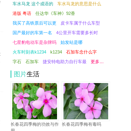
学
车水马龙 这个成语的
车水马龙的意思是什么
港版 粤语
任达华《车神》92香
我买了高铁票后可以更
皮卡车属于什么车型
国产最好的车第一名
4公里开车需要多长时
七星豹电动车是杂牌吗
始发站是哪
火车时刻表k1234
k1234
石加车念什么字
大
字石
石加车
捷安特电助力自行车最
更多…
好
图片
生活
：
东
长春花四季梅的功效与作
长春花四季梅有毒吗
用