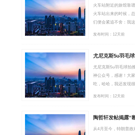
火车站附近的旅馆靠
火车站出来的时候，
们便会紧追不舍：我这干净
发布时间：12天前
尤尼克斯5u羽毛
尤尼克斯5u羽毛球拍
神公众号，感谢！大
吃，哈哈，我还发现很多
发布时间：12天前
陶哲轩发帖揭露“
从4月至今，特朗普政