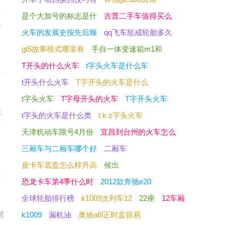
从
是个大加号的标志是什
吉普二手车值得买么
她
火车的发展史按先后顺
qq飞车惩戒轮胎多久
gt5故事模式哪里有
手自一体变速箱m1和
T开头的什么火车
t字头火车是什么车
t开头什么火车
T字开头的火车是什么
t字头火车
T字母开头的火车
T字开头火车
大
t字头的火车是什么类
t k z字头火车
好
天津机动车限号4月份
宜昌到台州的火车怎么
三厢车与二厢车哪个好
二厢车
皮卡车底盘怎么样升高
候出
恐龙卡车第4季什么时
2012款奔驰e20
全球轮胎排行榜
k1009次列车12
22座
12车厢
哲
k1009
漏机油
奥迪a6l正时盖容易