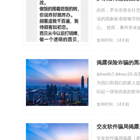
此前，罗永浩曾在社
业的国家标准能够尽
心。 然而，事件并未
发布时间：14天前
揭露保险诈骗的黑
&#xe6b7;&#x
为我们和我们的家人
织起一张张伪装的欺诈
发布时间：14天前
交友软件骗局揭露
交友软件骗局揭露（是