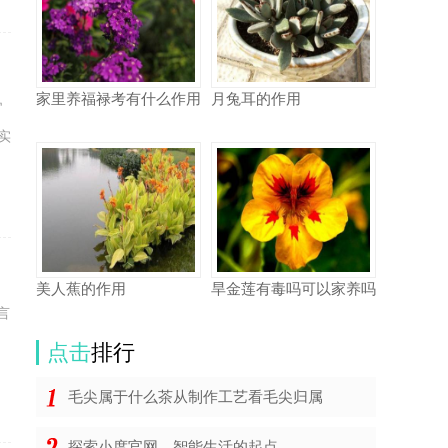
家里养福禄考有什么作用
月兔耳的作用
官
实
美人蕉的作用
旱金莲有毒吗可以家养吗
言
点击
排行
毛尖属于什么茶从制作工艺看毛尖归属
探索小度官网，智能生活的起点