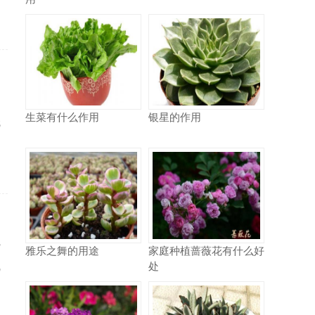
文
生菜有什么作用
银星的作用
无
货
雅乐之舞的用途
家庭种植蔷薇花有什么好
处
既