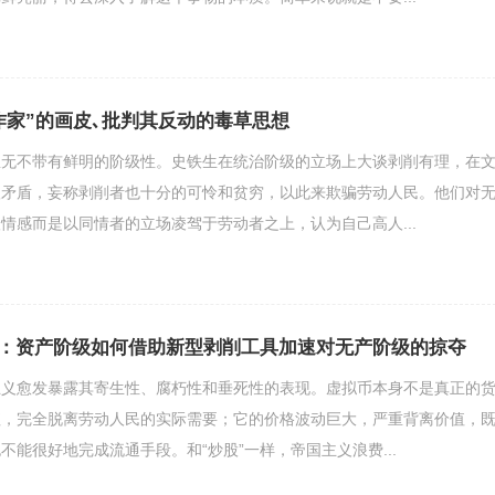
作家”的画皮､批判其反动的毒草思想
想无不带有鲜明的阶级性。史铁生在统治阶级的立场上大谈剥削有理，在
级矛盾，妄称剥削者也十分的可怜和贫穷，以此来欺骗劳动人民。他们对
情感而是以同情者的立场凌驾于劳动者之上，认为自己高人...
：资产阶级如何借助新型剥削工具加速对无产阶级的掠夺
主义愈发暴露其寄生性、腐朽性和垂死性的表现。虚拟币本身不是真正的
值，完全脱离劳动人民的实际需要；它的价格波动巨大，严重背离价值，
不能很好地完成流通手段。和“炒股”一样，帝国主义浪费...