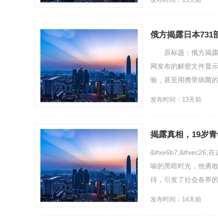
俄方揭露日本731
原标题：俄方揭露日
网发布的解密文件显示
验，甚至用携带病菌的
发布时间：13天前
揭露真相，19岁
&#xe6b7;&#x
喻的黑暗时光，他勇敢
待，引发了社会各界的广
发布时间：14天前