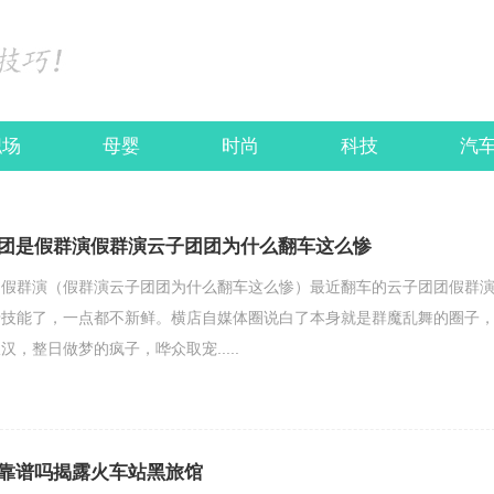
职场
母婴
时尚
科技
汽
团是假群演假群演云子团团为什么翻车这么惨
是假群演（假群演云子团团为什么翻车这么惨）最近翻车的云子团团假群
老技能了，一点都不新鲜。横店自媒体圈说白了本身就是群魔乱舞的圈子
，整日做梦的疯子，哗众取宠.....
靠谱吗揭露火车站黑旅馆