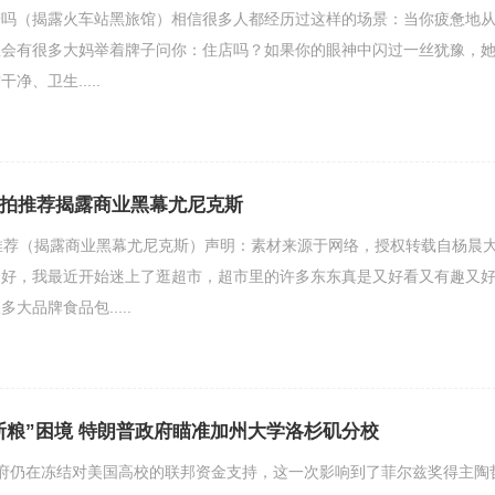
谱吗（揭露火车站黑旅馆）相信很多人都经历过这样的场景：当你疲惫地
总会有很多大妈举着牌子问你：住店吗？如果你的眼神中闪过一丝犹豫，
、卫生.....
球拍推荐揭露商业黑幕尤尼克斯
推荐（揭露商业黑幕尤尼克斯）声明：素材来源于网络，授权转载自杨晨
家好，我最近开始迷上了逛超市，超市里的许多东东真是又好看又有趣又
大品牌食品包.....
断粮”困境 特朗普政府瞄准加州大学洛杉矶分校
府仍在冻结对美国高校的联邦资金支持，这一次影响到了菲尔兹奖得主陶