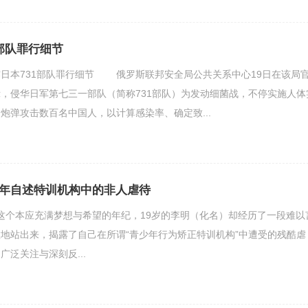
部队罪行细节
本731部队罪行细节 俄罗斯联邦安全局公共关系中心19日在该局
，侵华日军第七三一部队（简称731部队）为发动细菌战，不停实施人体
炮弹攻击数百名中国人，以计算感染率、确定致...
青年自述特训机构中的非人虐待
ec26;在这个本应充满梦想与希望的年纪，19岁的李明（化名）却经历了一段难以
地站出来，揭露了自己在所谓“青少年行为矫正特训机构”中遭受的残酷虐
泛关注与深刻反...