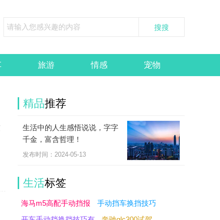
车
旅游
情感
宠物
精品
推荐
生活中的人生感悟说说，字字
演
千金，富含哲理！
，
发布时间：2024-05-13
生活
标签
海马m5高配手动挡报
手动挡车换挡技巧
开车手动挡换挡技巧有
奔驰glc300试驾