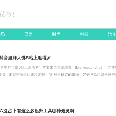
职场
母婴
时尚
科技
汽
抖音里拜大佛B站上追塔罗
里拜大佛B站上追塔罗）本文来自壹娱观察（ID:yiyuguancha），文熊
事情，那就交给命运来决定吧。”面对不确定的事物，好奇与恐惧是最难纾
六爻占卜有这么多起卦工具哪种最灵啊