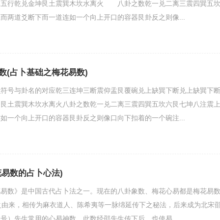
五行乾兑金坤艮土震巽木坎水离火 八卦之数乾一兑二离三震四巽五
两道爻断下而一道连如一个向上开口的容器艮卦反之则像...
数(占卜基础之梅花易数)
识符号与卦名的对应乾三连坤三断震仰盂艮覆碗兑上缺巽下断兑上缺巽下
坤艮土震巽木坎水离火八卦之数乾一兑二离三震四巽五坎六艮七坤八注震
如一个向上开口的容器艮卦反之则像口向下扣着的一个碗注...
花易数的占卜心法)
花易数》是中国古代占卜法之一。现在的八卦象数、梅花心易都是梅花易
之由来，相传为麻衣道人、陈希夷等一脉绵延传下之秘法，后来成为北宋
号）先生常用的心易神数。此数经邵先生传下后，也使易...