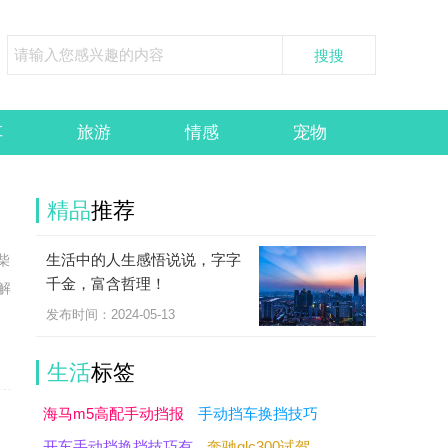
车
旅游
情感
宠物
精品
推荐
生活中的人生感悟说说，字字
柴
千金，富含哲理！
解
发布时间：2024-05-13
生活
标签
海马m5高配手动挡报
手动挡车换挡技巧
开车手动挡换挡技巧有
奔驰glc300试驾