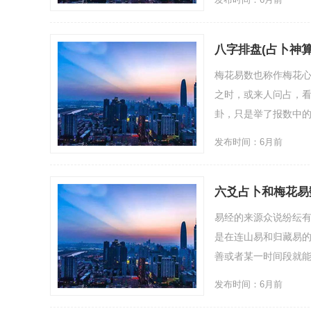
八字排盘(占卜神
梅花易数也称作梅花
之时，或来人问占，
卦，只是举了报数中的
发布时间：6月前
六爻占卜和梅花易
易经的来源众说纷纭
是在连山易和归藏易
善或者某一时间段就能
发布时间：6月前