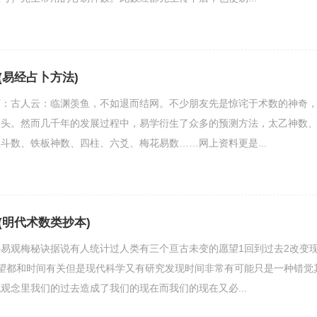
(易经占卜方法)
言：古人云：临渊羡鱼，不如退而结网。不少朋友先是惊诧于术数的神奇
念头。然而几千年的发展过程中，易学衍生了众多的预测方法，太乙神数
斗数、铁板神数、四柱、六爻、梅花易数……网上资料更是...
(明代术数类抄本)
易观梅秘诀据说有人统计过人类有三个亘古未变的愿望1回到过去2改变
望都和时间有关但是现代科学又有研究发现时间非常有可能只是一种错觉
观念里我们的过去造成了我们的现在而我们的现在又必...