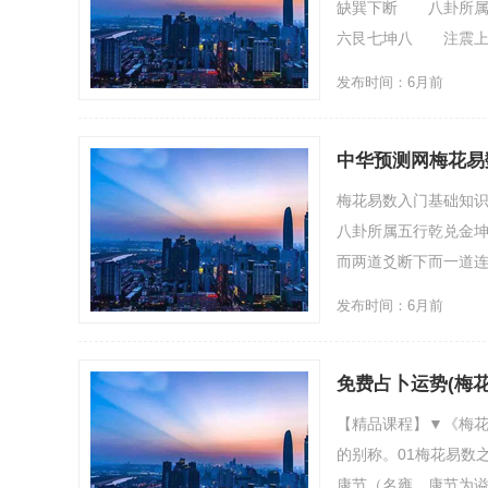
缺巽下断 八卦所属
六艮七坤八 注震上而
发布时间：6月前
中华预测网梅花易
梅花易数入门基础知
八卦所属五行乾兑金
而两道爻断下而一道连
发布时间：6月前
免费占卜运势(梅
【精品课程】▼《梅
的别称。01梅花易数
康节（名雍，康节为谥