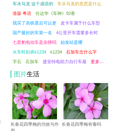
坎
车水马龙 这个成语的
车水马龙的意思是什么
港版 粤语
任达华《车神》92香
我买了高铁票后可以更
皮卡车属于什么车型
国产最好的车第一名
4公里开车需要多长时
七星豹电动车是杂牌吗
始发站是哪
火车时刻表k1234
k1234
石加车念什么字
断
字石
石加车
捷安特电助力自行车最
更多…
上
图片
生活
数
邵
长春花四季梅的功效与作
长春花四季梅有毒吗
用