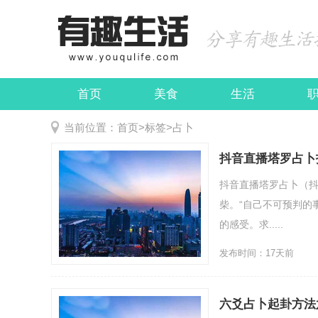
首页
美食
生活
娱乐
民俗
当前位置：
首页
>
标签
>
占卜
抖音直播塔罗占卜
抖音直播塔罗占卜（抖音
柴。“自己不可预判的
的感受。求.....
发布时间：17天前
六爻占卜起卦方法