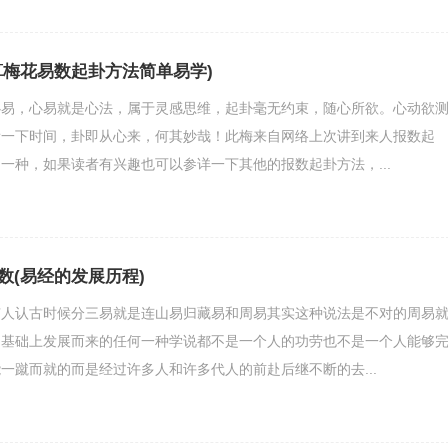
算梅花易数起卦方法简单易学)
心易，心易就是心法，属于灵感思维，起卦毫无约束，随心所欲。心动欲
看一下时间，卦即从心来，何其妙哉！此梅来自网络上次讲到来人报数起
一种，如果读者有兴趣也可以参详一下其他的报数起卦方法，...
数(易经的发展历程)
有人认古时候分三易就是连山易归藏易和周易其实这种说法是不对的周易
的基础上发展而来的任何一种学说都不是一个人的功劳也不是一个人能够
一蹴而就的而是经过许多人和许多代人的前赴后继不断的去...