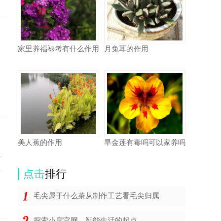
家里养福禄考有什么作用
月兔耳的作用
测
美人蕉的作用
旱金莲有毒吗可以家养吗
就
完
点击
排行
毛尖属于什么茶从制作工艺看毛尖归属
探索小度官网，智能生活的起点