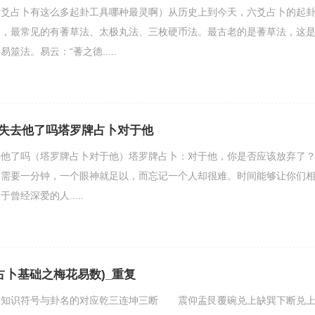
六爻占卜有这么多起卦工具哪种最灵啊）从历史上到今天，六爻占卜的起
的，最常见的有蓍草法、太极丸法、三枚硬币法。最古老的是蓍草法，这
筮法。易云：“蓍之德.....
失去他了吗塔罗牌占卜对于他
去他了吗（塔罗牌占卜对于他）塔罗牌占卜：对于他，你是否应该放弃了
只需要一分钟，一个眼神就足以，而忘记一个人却很难。时间能够让你们
曾经深爱的人.....
占卜基础之梅花易数)_重复
识符号与卦名的对应乾三连坤三断 震仰盂艮覆碗兑上缺巽下断兑