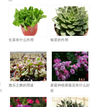
，
生菜有什么作用
银星的作用
、
现
雅乐之舞的用途
家庭种植蔷薇花有什么好
处
其