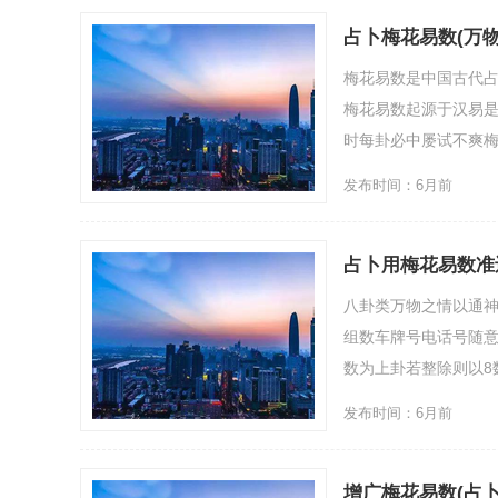
占卜梅花易数(万物
梅花易数是中国古代
梅花易数起源于汉易
时每卦必中屡试不爽梅
发布时间：6月前
占卜用梅花易数准
八卦类万物之情以通神
组数车牌号电话号随
数为上卦若整除则以8
发布时间：6月前
增广梅花易数(占