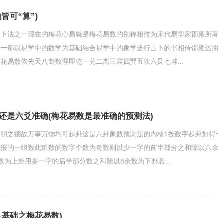
皆可“算”)
占卜法之一现在的梅花心易就是梅花易数的别称相传为宋代易学家邵雍所
是一部以易学中的数学为基础结合易学中的象学进行占卜的书相传邵雍运
花易数依先天八卦数理即乾一兑二离三震四巽五坎六艮七坤...
还是六爻准确(梅花易数是最准确的预测法)
明之德故万事万物均可起卦这是八卦象数预测法的内核1按数字起卦如得
意报的一组数此组数的数字个数为奇数则以少一字的前半部分之和除以八
数为上卦用多一字的后半部分数之和除以8余数为下卦若...
卜基础之梅花易数)