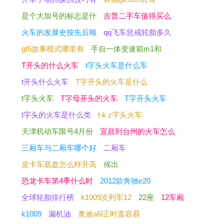
卦
是个大加号的标志是什
吉普二手车值得买么
是
火车的发展史按先后顺
qq飞车惩戒轮胎多久
gt5故事模式哪里有
手自一体变速箱m1和
T开头的什么火车
t字头火车是什么车
t开头什么火车
T字开头的火车是什么
t字头火车
T字母开头的火车
T字开头火车
？
t字头的火车是什么类
t k z字头火车
相
天津机动车限号4月份
宜昌到台州的火车怎么
三厢车与二厢车哪个好
二厢车
皮卡车底盘怎么样升高
候出
恐龙卡车第4季什么时
2012款奔驰e20
全球轮胎排行榜
k1009次列车12
22座
12车厢
上
k1009
漏机油
奥迪a6l正时盖容易