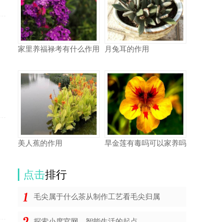
家里养福禄考有什么作用
月兔耳的作用
美人蕉的作用
旱金莲有毒吗可以家养吗
点击
排行
毛尖属于什么茶从制作工艺看毛尖归属
探索小度官网，智能生活的起点