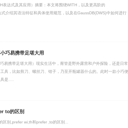
（WITH表达式及其应用）摘要：本文将围绕WITH，以及更高阶的
E表达式介绍其语法特征和具体使用规范，以及在GaussDB(DWS)中如何进行
袋测评小巧易携带足堪大用
测评（小巧易携带足堪大用）现实生活中，甭管是野外露营和户外探险，还是日常
的工具，比如剪刀、螺丝刀、钳子，乃至开瓶罐器什么的。此时一款小巧
.....
efer to的区别
to的区别,​prefer wi,th和prefer ,to的区别...