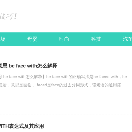
职场
母婴
时尚
科技
汽
么意思 be face with怎么解释
思 be face with怎么解释】be face with的正确写法是be faced with，be
英语短语，意思是面临 。faced是face的过去分词形式，该短语的通用搭...
法WITH表达式及其应用