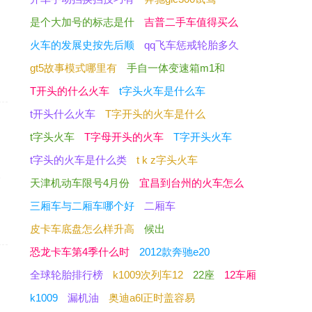
是个大加号的标志是什
吉普二手车值得买么
火车的发展史按先后顺
qq飞车惩戒轮胎多久
gt5故事模式哪里有
手自一体变速箱m1和
T开头的什么火车
t字头火车是什么车
t开头什么火车
T字开头的火车是什么
t字头火车
T字母开头的火车
T字开头火车
t字头的火车是什么类
t k z字头火车
便
天津机动车限号4月份
宜昌到台州的火车怎么
三厢车与二厢车哪个好
二厢车
皮卡车底盘怎么样升高
候出
恐龙卡车第4季什么时
2012款奔驰e20
全球轮胎排行榜
k1009次列车12
22座
12车厢
k1009
漏机油
奥迪a6l正时盖容易