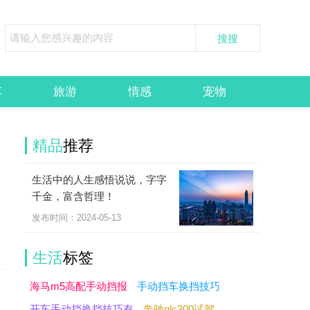
车
旅游
情感
宠物
精品
推荐
生活中的人生感悟说说，字字
千金，富含哲理！
发布时间：2024-05-13
生活
标签
海马m5高配手动挡报
手动挡车换挡技巧
开车手动挡换挡技巧有
奔驰glc300试驾