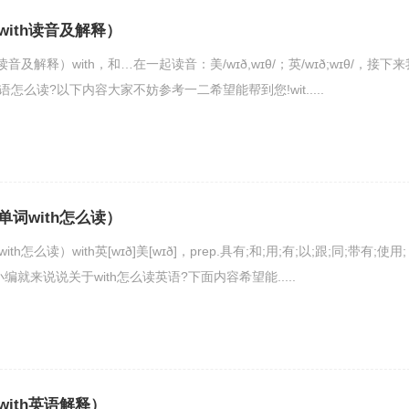
with读音及解释）
h读音及解释）with，和…在一起读音：美/wɪð,wɪθ/；英/wɪð;wɪθ/，接下来
语怎么读?以下内容大家不妨参考一二希望能帮到您!wit.....
单词with怎么读）
th怎么读）with英[wɪð]美[wɪð]，prep.具有;和;用;有;以;跟;同;带有;使用;
就来说说关于with怎么读英语?下面内容希望能.....
with英语解释）