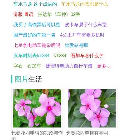
车水马龙 这个成语的
车水马龙的意思是什么
港版 粤语
任达华《车神》92香
我买了高铁票后可以更
皮卡车属于什么车型
国产最好的车第一名
4公里开车需要多长时
七星豹电动车是杂牌吗
始发站是哪
火车时刻表k1234
k1234
石加车念什么字
字石
石加车
捷安特电助力自行车最
更多…
图片
生活
长春花四季梅的功效与作
长春花四季梅有毒吗
用