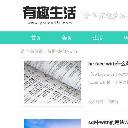
首页
美食
生活
娱乐
民俗
当前位置：
首页
>
标签
>
with
be face with什
【be face with什么意
faced with是一个
发布时间：13天前
sql中with的用