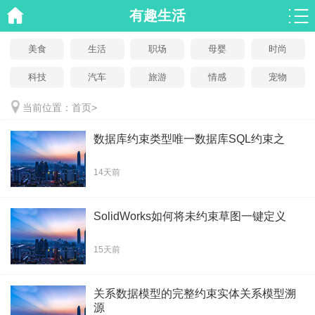
有趣生活
美食
生活
职场
母婴
时尚
科技
汽车
旅游
情感
宠物
当前位置：
首页
>
数据库约束类型唯一数据库SQL约束之
14天前
SolidWorks如何将未约束草图一键定义
15天前
关系数据模型的完整约束实体关系模型溯
源