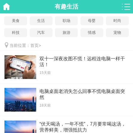
有趣生活
美食
生活
职场
母婴
时尚
科技
汽车
旅游
情感
宠物
当前位置：
首页
>
双十一深夜改图不慌！远程连电脑一样干
活！
15天前
电脑桌面老消失怎么回事不慌电脑桌面突
然
18天前
“伏天喝汤，一年不慌”，7月要常喝这汤，
营养鲜美，增强抵抗力