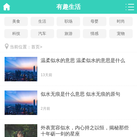
有趣生活
美食
生活
职场
母婴
时尚
科技
汽车
旅游
情感
宠物
当前位置：
首页
>
温柔似水的意思 温柔似水的意思是什么
13天前
似水无痕是什么意思 似水无痕的原句
2月前
外表宽容似水，内心持之以恒，揭秘那些
十年砺一剑的星座