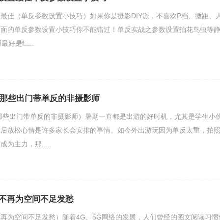
最佳（单反参数设置小技巧）如果你是摄影DIY派，不喜欢P档、微距、
下面的单反参数设置小技巧你不能错过！单反实战之参数设置拍花鸟虫等
是f.....
手机那些出门带单反的非摄影师
（那些出门带单反的非摄影师）暑期一直都是出游的好时机，尤其是学生小
束后放松心情是许多家长会安排的事情。如今外出游玩因为单反太重，拍
为主力，那.....
不再为空间不足发愁
再为空间不足发愁）随着4G、5G网络的发展，人们曾经的图文阅读习惯