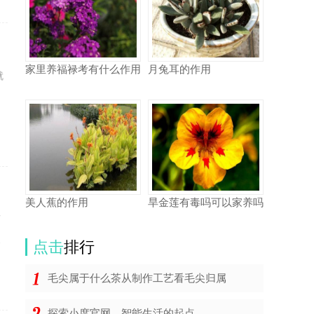
家里养福禄考有什么作用
月兔耳的作用
就
。
美人蕉的作用
旱金莲有毒吗可以家养吗
画
反
点击
排行
毛尖属于什么茶从制作工艺看毛尖归属
探索小度官网，智能生活的起点