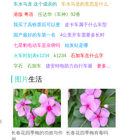
恐
车水马龙 这个成语的
车水马龙的意思是什么
港版 粤语
任达华《车神》92香
我买了高铁票后可以更
皮卡车属于什么车型
国产最好的车第一名
4公里开车需要多长时
七星豹电动车是杂牌吗
始发站是哪
火车时刻表k1234
k1234
石加车念什么字
爱
字石
石加车
捷安特电助力自行车最
更多…
像
图片
生活
摄
想
长春花四季梅的功效与作
长春花四季梅有毒吗
用