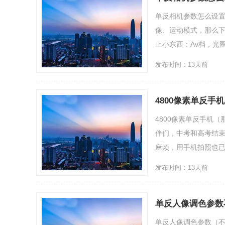
单反相机参数怎么设置
像、运动模式，那么
止小东西：Av档，光圈最好
发布时间：13天前
4800像素单反
4800像素单反手机
伴们，中考和高考结
麻烦，用手机拍照也已成
发布时间：13天前
单反人像调色参数
单反人像调色参数（不