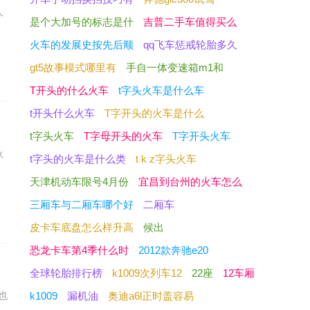
人
是个大加号的标志是什
吉普二手车值得买么
静
火车的发展史按先后顺
qq飞车惩戒轮胎多久
gt5故事模式哪里有
手自一体变速箱m1和
T开头的什么火车
t字头火车是什么车
t开头什么火车
T字开头的火车是什么
t字头火车
T字母开头的火车
T字开头火车
伙
t字头的火车是什么类
t k z字头火车
照
天津机动车限号4月份
宜昌到台州的火车怎么
三厢车与二厢车哪个好
二厢车
皮卡车底盘怎么样升高
候出
恐龙卡车第4季什么时
2012款奔驰e20
全球轮胎排行榜
k1009次列车12
22座
12车厢
也
k1009
漏机油
奥迪a6l正时盖容易