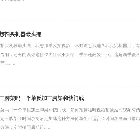
想拍买机器最头痛
想拍买机器最头痛）我想用单反拍视频，不知道怎么选？我买完机器后，
型号的，还有的说你这价位为什么不买个二手的还高级一点。这是新手很
.....
三脚架吗一个单反加三脚架和快门线
脚架吗（一个单反加三脚架和快门线）如何拍摄延时视频拍摄延时视频有
固定三脚架长时间录制后期加速这种方法简单但不适合长时间录制而且录
法：定时拍照后期组.....