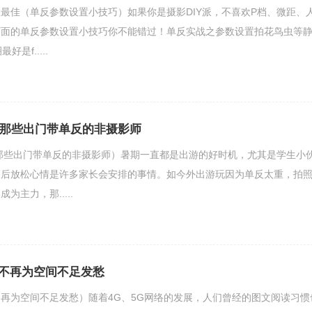
最佳（单反参数设置小技巧）如果你是摄影DIY派，不喜欢P档、微距、
下面的单反参数设置小技巧你不能错过！单反实战之参数设置拍花鸟虫等
是f.....
手机那些出门带单反的非摄影师
（那些出门带单反的非摄影师）暑期一直都是出游的好时机，尤其是学生小
束后放松心情是许多家长会安排的事情。如今外出游玩因为单反太重，拍
为主力，那.....
不再为空间不足发愁
再为空间不足发愁）随着4G、5G网络的发展，人们曾经的图文阅读习惯