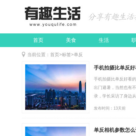
首页
美食
生活
娱乐
民俗
当前位置：
首页
>
标签
>
单反
手机拍摄比单反好
手机拍摄比单反好看的
出门避暑，当然也有
录，学长采访了身边从事
发布时间：13天前
单反相机参数怎么