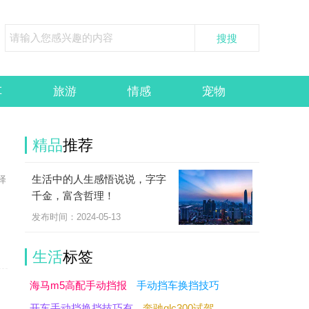
车
旅游
情感
宠物
精品
推荐
生活中的人生感悟说说，字字
择
千金，富含哲理！
发布时间：2024-05-13
生活
标签
海马m5高配手动挡报
手动挡车换挡技巧
开车手动挡换挡技巧有
奔驰glc300试驾