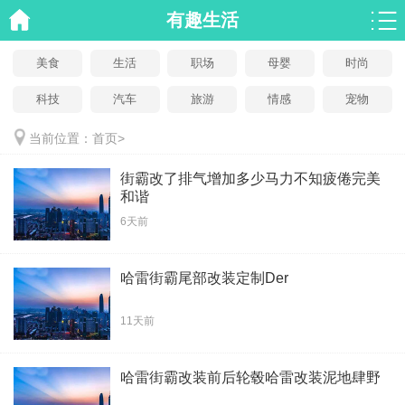
有趣生活
美食
生活
职场
母婴
时尚
科技
汽车
旅游
情感
宠物
当前位置：
首页
>
街霸改了排气增加多少马力不知疲倦完美
和谐
6天前
哈雷街霸尾部改装定制Der
11天前
哈雷街霸改装前后轮毂哈雷改装泥地肆野