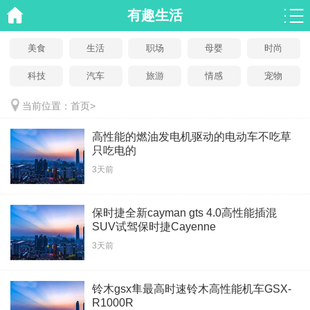
有趣生活
美食
生活
职场
母婴
时尚
科技
汽车
旅游
情感
宠物
当前位置：
首页
>
高性能的燃油发电机驱动的电动车不吃草
只吃电的
3天前
保时捷全新cayman gts 4.0高性能插混
SUV试驾保时捷Cayenne
3天前
铃木gsx隼最高时速铃木高性能机车GSX-
R1000R