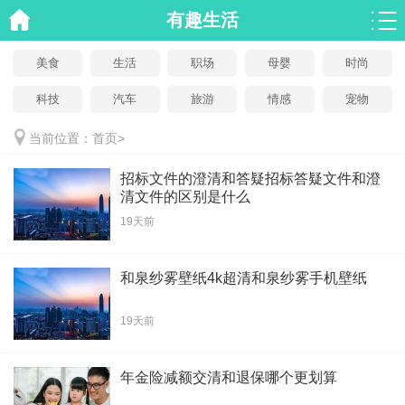
有趣生活
美食
生活
职场
母婴
时尚
科技
汽车
旅游
情感
宠物
当前位置：
首页
>
招标文件的澄清和答疑招标答疑文件和澄
清文件的区别是什么
19天前
和泉纱雾壁纸4k超清和泉纱雾手机壁纸
19天前
年金险减额交清和退保哪个更划算