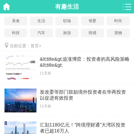
有趣生活
美食
生活
职场
母婴
时尚
科技
汽车
旅游
情感
宠物
当前位置：
首页
>
&lt;title&gt;追涨博弈：投资者的高风险策略
&lt;title&gt;
11天前
发改委等部门鼓励境外投资者在华再投资
以促进有效投资
11天前
汇划1180亿元！“跨境理财通”大湾区投资
者已超16万人