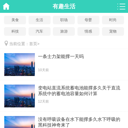
有趣生活
美食
生活
职场
母婴
时尚
科技
汽车
旅游
情感
宠物
当前位置：
首页
>
一条士力架能撑一天吗
10天前
变电站直流系统蓄电池能撑多久关于直流
系统中的蓄电池容量如何计算
12天前
没有呼吸设备在水下能撑多久水下呼吸的
黑科技神奇来了