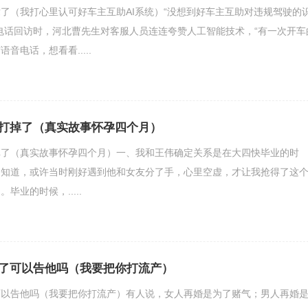
了（我打心里认可好车主互助AI系统）“没想到好车主互助对违规驾驶的
电话回访时，河北曹先生对客服人员连连夸赞人工智能技术，“有一次开车
音电话，想看看.....
打掉了（真实故事怀孕四个月）
掉了（真实故事怀孕四个月）一、我和王伟确定关系是在大四快毕业的时
不知道，或许当时刚好遇到他和女友分了手，心里空虚，才让我抢得了这
毕业的时候，.....
了可以告他吗（我要把你打流产）
可以告他吗（我要把你打流产）有人说，女人再婚是为了赌气；男人再婚