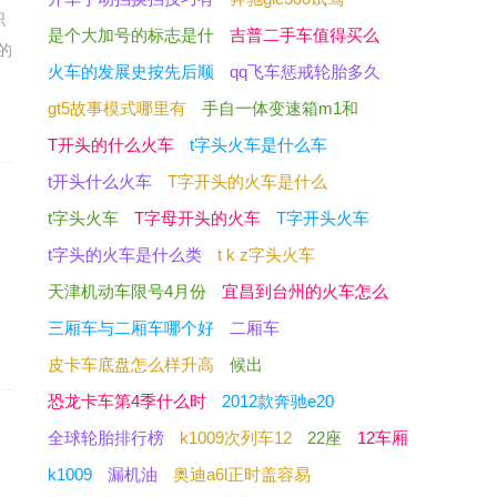
识
是个大加号的标志是什
吉普二手车值得买么
的
火车的发展史按先后顺
qq飞车惩戒轮胎多久
gt5故事模式哪里有
手自一体变速箱m1和
T开头的什么火车
t字头火车是什么车
t开头什么火车
T字开头的火车是什么
t字头火车
T字母开头的火车
T字开头火车
t字头的火车是什么类
t k z字头火车
个
天津机动车限号4月份
宜昌到台州的火车怎么
三厢车与二厢车哪个好
二厢车
皮卡车底盘怎么样升高
候出
恐龙卡车第4季什么时
2012款奔驰e20
全球轮胎排行榜
k1009次列车12
22座
12车厢
是
k1009
漏机油
奥迪a6l正时盖容易