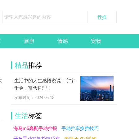
车
旅游
情感
宠物
精品
推荐
生活中的人生感悟说说，字字
或
千金，富含哲理！
打
发布时间：2024-05-13
生活
标签
海马m5高配手动挡报
手动挡车换挡技巧
开车手动挡换挡技巧有
奔驰glc300试驾