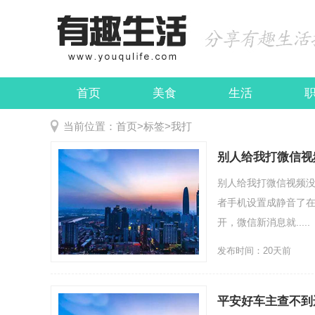
首页
美食
生活
娱乐
民俗
当前位置：
首页
>
标签
>
我打
别人给我打微信视
别人给我打微信视频没
者手机设置成静音了
开，微信新消息就.....
发布时间：20天前
平安好车主查不到