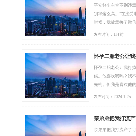
平安好车主查不到违章
别率这么高。”在接受
时候，我故意接了微信语
发布时间：1月前
怀孕二胎老公让我
怀孕二胎老公让我打
候。他喜欢我吗？我
先机。但我是喜欢他的。
发布时间：2024-1-25
亲弟弟把我打流产
亲弟弟把我打流产了