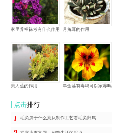
家里养福禄考有什么作用
月兔耳的作用
美人蕉的作用
旱金莲有毒吗可以家养吗
点击
排行
毛尖属于什么茶从制作工艺看毛尖归属
探索小度官网，智能生活的起点