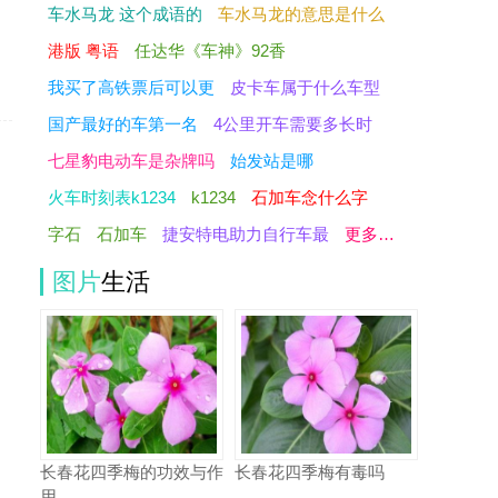
拥
车水马龙 这个成语的
车水马龙的意思是什么
港版 粤语
任达华《车神》92香
我买了高铁票后可以更
皮卡车属于什么车型
国产最好的车第一名
4公里开车需要多长时
七星豹电动车是杂牌吗
始发站是哪
火车时刻表k1234
k1234
石加车念什么字
字石
石加车
捷安特电助力自行车最
更多…
图片
生活
长春花四季梅的功效与作
长春花四季梅有毒吗
用