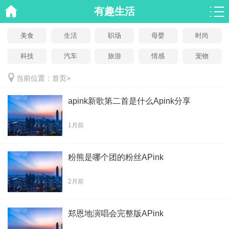
有趣生活
美食
生活
职场
母婴
时尚
科技
汽车
旅游
情感
宠物
当前位置：
首页
>
apink新歌第二首是什么Apink分享
1月前
粉熊是哪个团的粉丝APink
2月前
郑恩地演唱会完整版APink