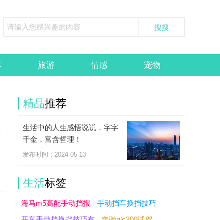
车
旅游
情感
宠物
精品
推荐
生活中的人生感悟说说，字字
红
千金，富含哲理！
大
发布时间：2024-05-13
生活
标签
海马m5高配手动挡报
手动挡车换挡技巧
开车手动挡换挡技巧有
奔驰glc300试驾