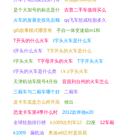
是个大加号的标志是什
吉普二手车值得买么
火车的发展史按先后顺
qq飞车惩戒轮胎多久
gt5故事模式哪里有
手自一体变速箱m1和
T开头的什么火车
t字头火车是什么车
t开头什么火车
T字开头的火车是什么
t字头火车
T字母开头的火车
T字开头火车
t字头的火车是什么类
t k z字头火车
天津机动车限号4月份
宜昌到台州的火车怎么
三厢车与二厢车哪个好
二厢车
皮卡车底盘怎么样升高
候出
恐龙卡车第4季什么时
2012款奔驰e20
全球轮胎排行榜
k1009次列车12
22座
12车厢
k1009
漏机油
奥迪a6l正时盖容易