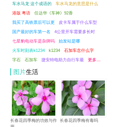
车水马龙 这个成语的
车水马龙的意思是什么
港版 粤语
任达华《车神》92香
我买了高铁票后可以更
皮卡车属于什么车型
国产最好的车第一名
4公里开车需要多长时
七星豹电动车是杂牌吗
始发站是哪
火车时刻表k1234
k1234
石加车念什么字
字石
石加车
捷安特电助力自行车最
更多…
图片
生活
长春花四季梅的功效与作
长春花四季梅有毒吗
用