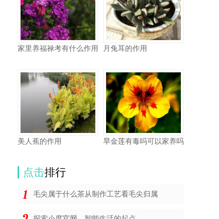
家里养福禄考有什么作用
月兔耳的作用
美人蕉的作用
旱金莲有毒吗可以家养吗
点击
排行
毛尖属于什么茶从制作工艺看毛尖归属
探索小度官网，智能生活的起点