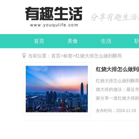
首页
美食
生活
娱乐
民俗
当前位置：
首页
>
标签
>
红烧大排怎么做到酥而
红烧大排怎么做到
红烧大排怎么做到酥
烧大排的做法；最近
家分享一道红烧大排的做
发布时间：2024-11-19