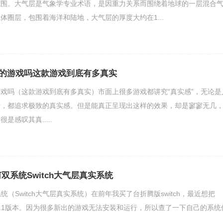
范围。大气层是气象学专业术语，是因重力关系而围绕着地球的一层混合
体圈层，包围着海洋和陆地，大气层的厚度大约在1...
的游戏吗这款游戏到底有多真实
戏吗（这款游戏到底有多真实）市面上很多游戏都讲究“真实感”，无论是
景，都追求极致的真实感。但是能真正呈现出这样的效果，却是寥寥无几
是感叹其真.....
如何双系统Switch大气层真实系统
双系统（Switch大气层真实系统）在前年我买了台折腾版switch，最近想把
15.0.1版本。因为很多新出的游戏无法安装和运行，所以查了一下自己的系统