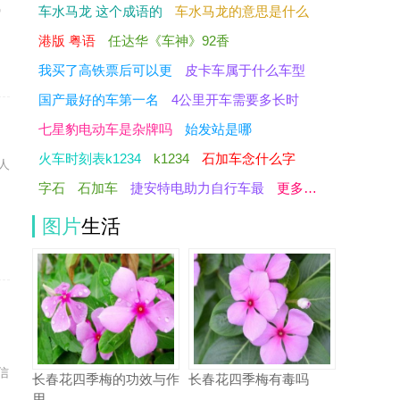
气
车水马龙 这个成语的
车水马龙的意思是什么
港版 粤语
任达华《车神》92香
我买了高铁票后可以更
皮卡车属于什么车型
国产最好的车第一名
4公里开车需要多长时
七星豹电动车是杂牌吗
始发站是哪
火车时刻表k1234
k1234
石加车念什么字
人
字石
石加车
捷安特电助力自行车最
更多…
，
图片
生活
信
长春花四季梅的功效与作
长春花四季梅有毒吗
用