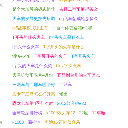
果
是个大加号的标志是什
吉普二手车值得买么
火车的发展史按先后顺
qq飞车惩戒轮胎多久
gt5故事模式哪里有
手自一体变速箱m1和
T开头的什么火车
t字头火车是什么车
t开头什么火车
T字开头的火车是什么
t字头火车
T字母开头的火车
T字开头火车
它
t字头的火车是什么类
t k z字头火车
的
天津机动车限号4月份
宜昌到台州的火车怎么
三厢车与二厢车哪个好
二厢车
皮卡车底盘怎么样升高
候出
恐龙卡车第4季什么时
2012款奔驰e20
全球轮胎排行榜
k1009次列车12
22座
12车厢
为
k1009
漏机油
奥迪a6l正时盖容易