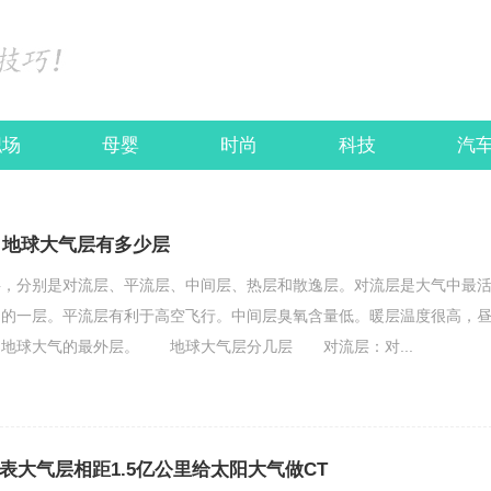
职场
母婴
时尚
科技
汽
 地球大气层有多少层
分别是对流层、平流层、中间层、热层和散逸层。对流层是大气中最
切的一层。平流层有利于高空飞行。中间层臭氧含量低。暖层温度很高，
是地球大气的最外层。 地球大气层分几层 对流层：对...
表大气层相距1.5亿公里给太阳大气做CT