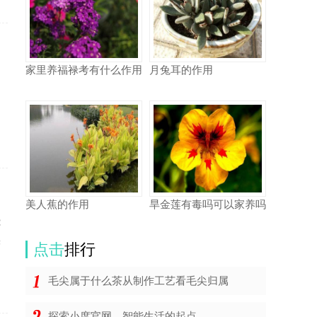
家里养福禄考有什么作用
月兔耳的作用
美人蕉的作用
旱金莲有毒吗可以家养吗
能
光
点击
排行
毛尖属于什么茶从制作工艺看毛尖归属
探索小度官网，智能生活的起点