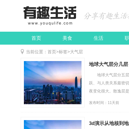
首页
美食
生活
娱乐
民俗
当前位置：
首页
>
标签
>
大气层
地球大气层分几层
地球大气层分五层，
跃、与人类关系最密
夜变化很大。散逸层
发布时间：11天前
3d演示从地核到地