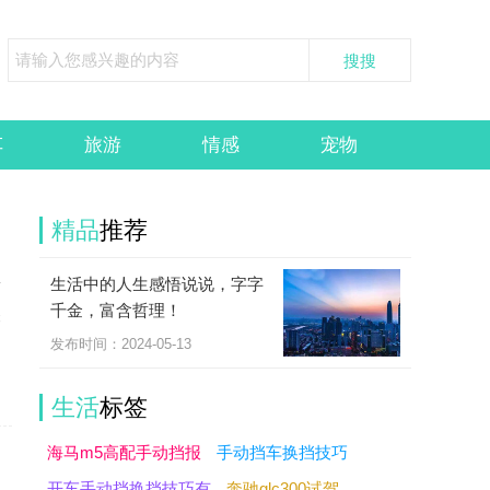
车
旅游
情感
宠物
精品
推荐
生活中的人生感悟说说，字字
活
千金，富含哲理！
昼
发布时间：2024-05-13
生活
标签
海马m5高配手动挡报
手动挡车换挡技巧
开车手动挡换挡技巧有
奔驰glc300试驾