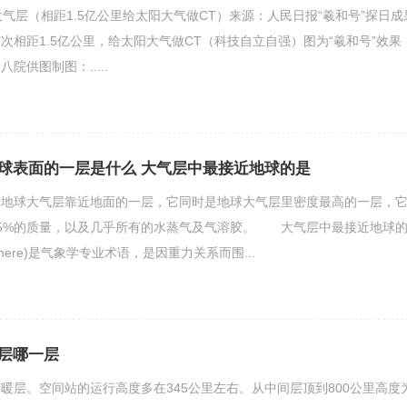
大气层（相距1.5亿公里给太阳大气做CT）来源：人民日报“羲和号”探日成
次相距1.5亿公里，给太阳大气做CT（科技自立自强）图为“羲和号”效果
院供图制图：.....
球表面的一层是什么 大气层中最接近地球的是
球大气层靠近地面的一层，它同时是地球大气层里密度最高的一层，
75%的质量，以及几乎所有的水蒸气及气溶胶。 大气层中最接近地球
here)是气象学专业术语，是因重力关系而围...
层哪一层
暖层。空间站的运行高度多在345公里左右。从中间层顶到800公里高度