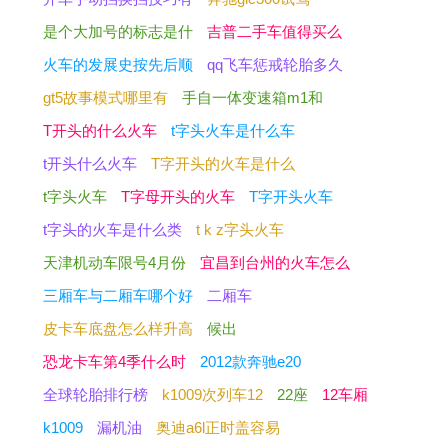
是个大加号的标志是什
吉普二手车值得买么
火车的发展史按先后顺
qq飞车惩戒轮胎多久
gt5故事模式哪里有
手自一体变速箱m1和
T开头的什么火车
t字头火车是什么车
t开头什么火车
T字开头的火车是什么
t字头火车
T字母开头的火车
T字开头火车
t字头的火车是什么类
t k z字头火车
天津机动车限号4月份
宜昌到台州的火车怎么
三厢车与二厢车哪个好
二厢车
皮卡车底盘怎么样升高
候出
恐龙卡车第4季什么时
2012款奔驰e20
全球轮胎排行榜
k1009次列车12
22座
12车厢
k1009
漏机油
奥迪a6l正时盖容易