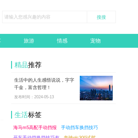
车
旅游
情感
宠物
精品
推荐
生活中的人生感悟说说，字字
为
千金，富含哲理！
人
发布时间：2024-05-13
生活
标签
海马m5高配手动挡报
手动挡车换挡技巧
开车手动挡换挡技巧有
奔驰glc300试驾