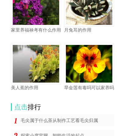
家里养福禄考有什么作用
月兔耳的作用
美人蕉的作用
旱金莲有毒吗可以家养吗
点击
排行
毛尖属于什么茶从制作工艺看毛尖归属
探索小度官网，智能生活的起点