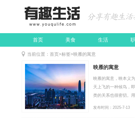
首页
美食
生活
娱乐
民俗
当前位置：
首页
>
标签
>
映雁的寓意
映雁的寓意
映雁的寓意，映本义
天上飞的一种候鸟，
类的关系也很密切。用
发布时间：2025-7-13