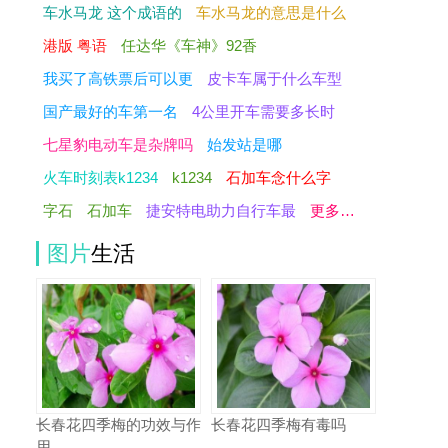
车水马龙 这个成语的
车水马龙的意思是什么
港版 粤语
任达华《车神》92香
我买了高铁票后可以更
皮卡车属于什么车型
国产最好的车第一名
4公里开车需要多长时
七星豹电动车是杂牌吗
始发站是哪
火车时刻表k1234
k1234
石加车念什么字
字石
石加车
捷安特电助力自行车最
更多…
图片
生活
长春花四季梅的功效与作
长春花四季梅有毒吗
用