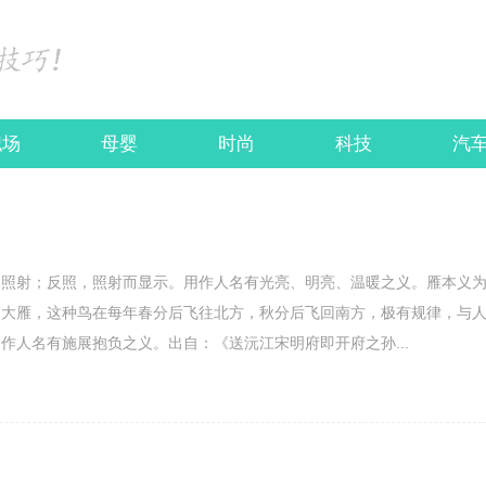
职场
母婴
时尚
科技
汽
为照射；反照，照射而显示。用作人名有光亮、明亮、温暖之义。雁本义
即大雁，这种鸟在每年春分后飞往北方，秋分后飞回南方，极有规律，与
作人名有施展抱负之义。出自：《送沅江宋明府即开府之孙...