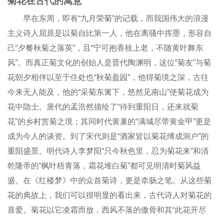
菊花在古代的寓意
早在东周，即有“九月荣菊”的记载，而我国伟大的浪漫
主义诗人屈原是以菊自比第一人，他在离骚中挥墨，形容自
己“夕餐秋菊之落英”，且“宁可抱香枝上老，不随黄叶舞东
风”。而真正菊文化的创始人是晋代陶渊明，这位“菊友”与菊
花朝夕相伴以至于住处也“秋菊盈园”，他得菊境之深，古往
今来无人能及，他的“采菊东篱下，悠然见南山”使菊花成为
花中隐士。唐代的孟浩然描绘了“待到重阳日，还来就菊
花”的乡村赏菊之境；其同时代黄巢的“满城尽带黄金甲”更是
成为今人的谈资。到了宋代则是“酒家皆以菊花缚成洞户”的
重阳盛景。明代诗人李梦阳“只今秋色里，忍为菊花来”和清
乾隆帝的“枫叶梧青落，霜花堆白菊”都可见明清时菊风益
盛。在《红楼梦》中的众首菊诗，更是牵肠之笔。从这些菊
花的典故上，我们可以很明显的看出来，古代诗人对菊花的
喜爱。菊花以它凌霜而放，西风不落的傲骨和其“此花开尽