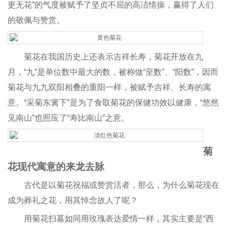
更无花”的气度被赋予了坚贞不屈的高洁情操，赢得了人们
的敬佩与赞赏。
菊花在我国历史上还表示吉祥长寿，菊花开放在九
月，“九”是单位数中最大的数，被称做“至数”、“阳数”，因而
菊花与九九双阳相叠的重阳一样，被赋予吉祥、长寿的寓
意。“采菊东篱下”是为了食取菊花的保健功效以健康，“悠然
见南山”也照应了“寿比南山”之意。
菊
花现代寓意的来龙去脉
古代是以菊花祝福或赞赏活者，那么，为什么菊花现在
成为葬礼之花，用其悼念故人了呢？
用菊花扫墓如同用玫瑰表达爱情一样，其实主要是“西