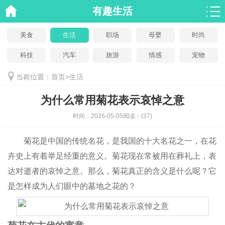
有趣生活
美食
生活
职场
母婴
时尚
科技
汽车
旅游
情感
宠物
当前位置：
首页
>
生活
为什么常用菊花表示哀悼之意
时间：
2026-05-05
阅读：
(37)
菊花是中国的传统名花，是我国的十大名花之一，在花
卉史上有着举足经重的意义。菊花现在常被用在葬礼上，表
达对逝者的哀悼之意。那么，菊花真正的含义是什么呢？它
是怎样成为人们眼中的墓地之花的？