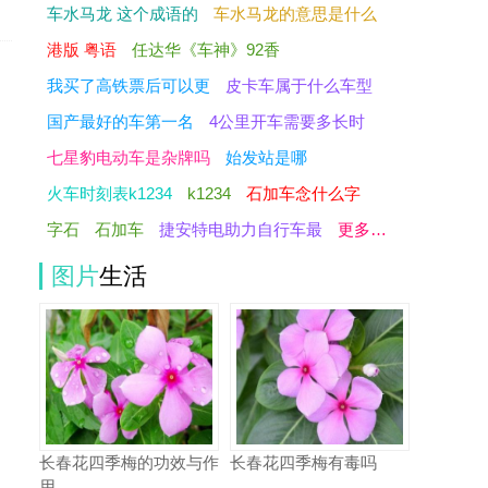
车水马龙 这个成语的
车水马龙的意思是什么
港版 粤语
任达华《车神》92香
我买了高铁票后可以更
皮卡车属于什么车型
国产最好的车第一名
4公里开车需要多长时
七星豹电动车是杂牌吗
始发站是哪
火车时刻表k1234
k1234
石加车念什么字
字石
石加车
捷安特电助力自行车最
更多…
图片
生活
长春花四季梅的功效与作
长春花四季梅有毒吗
用