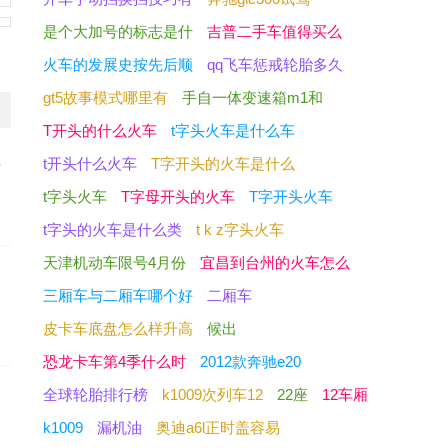
是个大加号的标志是什
吉普二手车值得买么
火车的发展史按先后顺
qq飞车惩戒轮胎多久
gt5故事模式哪里有
手自一体变速箱m1和
T开头的什么火车
t字头火车是什么车
t开头什么火车
T字开头的火车是什么
少
t字头火车
T字母开头的火车
T字开头火车
t字头的火车是什么类
t k z字头火车
天津机动车限号4月份
宜昌到台州的火车怎么
三厢车与二厢车哪个好
二厢车
皮卡车底盘怎么样升高
候出
恐龙卡车第4季什么时
2012款奔驰e20
全球轮胎排行榜
k1009次列车12
22座
12车厢
k1009
漏机油
奥迪a6l正时盖容易