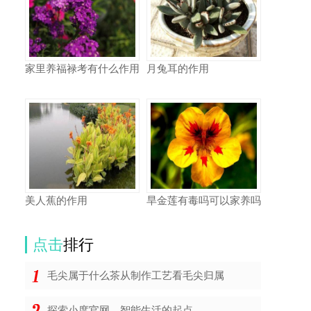
家里养福禄考有什么作用
月兔耳的作用
美人蕉的作用
旱金莲有毒吗可以家养吗
点击
排行
毛尖属于什么茶从制作工艺看毛尖归属
探索小度官网，智能生活的起点