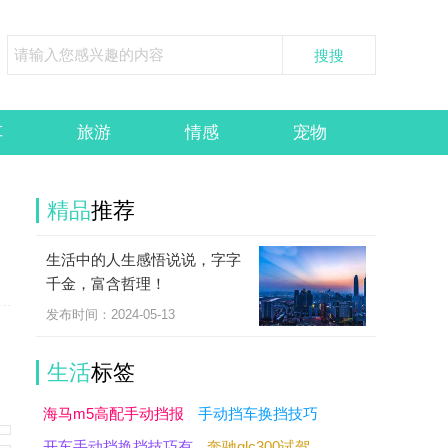
车
旅游
情感
宠物
精品
推荐
生活中的人生感悟说说，字字
千金，富含哲理！
发布时间：2024-05-13
生活
标签
海马m5高配手动挡报
手动挡车换挡技巧
开车手动挡换挡技巧有
奔驰glc300试驾