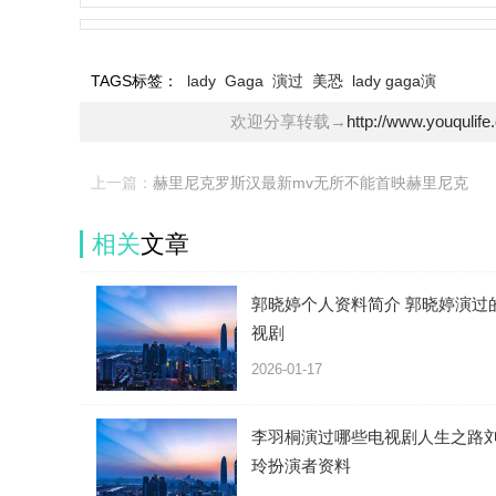
TAGS标签：
lady
Gaga
演过
美恐
lady gaga演
欢迎分享转载→
http://www.youqulif
上一篇：
赫里尼克罗斯汉最新mv无所不能首映赫里尼克
相关
文章
郭晓婷个人资料简介 郭晓婷演过
视剧
2026-01-17
李羽桐演过哪些电视剧人生之路
玲扮演者资料