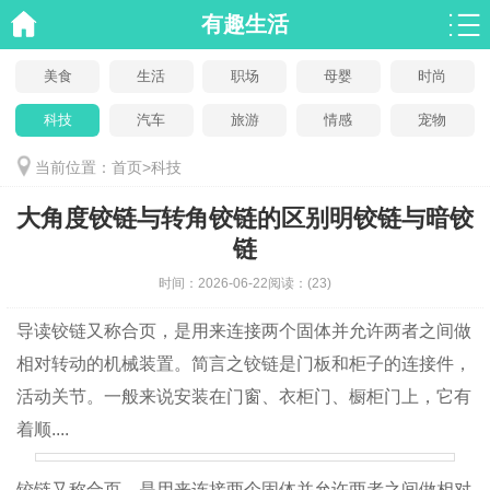
有趣生活
美食
生活
职场
母婴
时尚
科技
汽车
旅游
情感
宠物
当前位置：
首页
>
科技
大角度铰链与转角铰链的区别明铰链与暗铰
链
时间：
2026-06-22
阅读：
(23)
导读
铰链又称合页，是用来连接两个固体并允许两者之间做
相对转动的机械装置。简言之铰链是门板和柜子的连接件，
活动关节。一般来说安装在门窗、衣柜门、橱柜门上，它有
着顺....
铰链又称合页，是用来连接两个固体并允许两者之间做相对