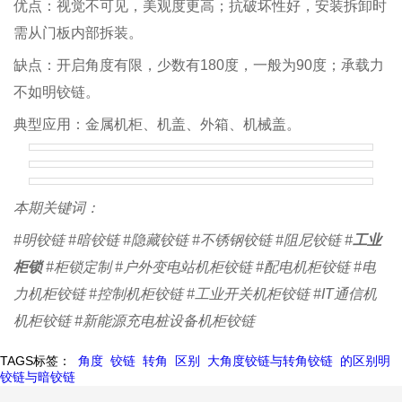
优点：视觉不可见，美观度更高；抗破坏性好，安装拆卸时
需从门板内部拆装。
缺点：开启角度有限，少数有180度，一般为90度；承载力
不如明铰链。
典型应用：金属机柜、机盖、外箱、机械盖。
本期关键词：
#明铰链 #暗铰链 #隐藏铰链 #不锈钢铰链 #阻尼铰链 #
工业
柜锁
#柜锁定制 #户外变电站机柜铰链 #配电机柜铰链 #电
力机柜铰链 #控制机柜铰链 #工业开关机柜铰链 #IT通信机
机柜铰链 #新能源充电桩设备机柜铰链
TAGS标签：
角度
铰链
转角
区别
大角度铰链与转角铰链
的区别明
铰链与暗铰链