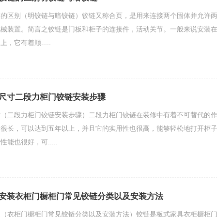
链的区别（明铰链与暗铰链）铰链又称合页，是用来连接两个固体并允许
机械装置。简言之铰链是门板和柜子的连接件，活动关节。一般来说安装
，它有着顺.....
尺寸二段力柜门铰链安装步骤
寸（二段力柜门铰链安装步骤）二段力柜门铰链在装修中有着不可替代的
命很长，可以达到五年以上，并且它的实用性也很高，能够轻松地打开柜
能也很好，可.....
安装衣柜门橱柜门常见铰链分类以及安装方法
装（衣柜门橱柜门常见铰链分类以及安装方法）铰链是板式家具衣柜橱柜