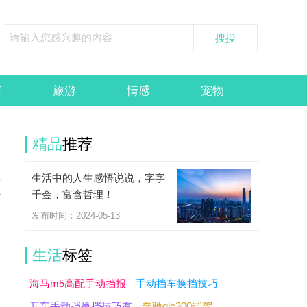
车
旅游
情感
宠物
精品
推荐
生活中的人生感悟说说，字字
必
千金，富含哲理！
了
发布时间：2024-05-13
生活
标签
海马m5高配手动挡报
手动挡车换挡技巧
开车手动挡换挡技巧有
奔驰glc300试驾