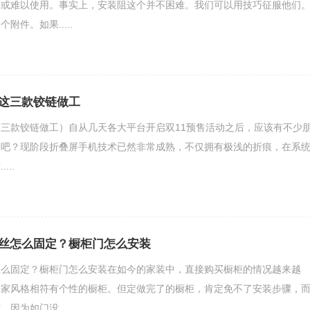
动或难以使用。事实上，安装阻这个并不困难。我们可以用技巧征服他们
附件。如果.....
这三款铰链做工
三款铰链做工）自从几天各大平台开启双11预售活动之后，应该有不少
了吧？现阶段折叠屏手机技术已然非常成熟，不仅拥有极浅的折痕，在系
..
丝怎么固定？橱柜门怎么安装
怎么固定？橱柜门怎么安装在如今的家装中，直接购买橱柜的情况越来越
自家风格相符有个性的橱柜。但定做完了的橱柜，肯定免不了安装步骤，
因为如门没.....