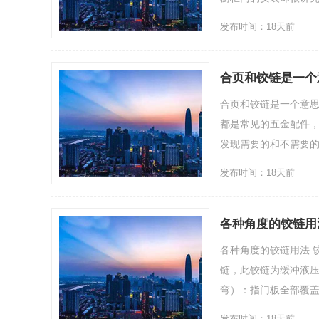
发布时间：18天前
合页和铰链是一个
的区别
合页和铰链是一个意思
都是常见的五金配件
发现需要的和不需要的差
发布时间：18天前
各种角度的铰链用
各种角度的铰链用法 
链，此铰链为缓冲液
弯）：指门板全部覆盖住柜
发布时间：18天前