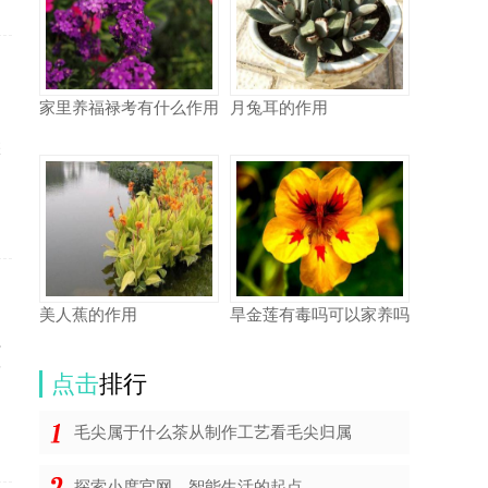
家里养福禄考有什么作用
月兔耳的作用
，
怎
美人蕉的作用
旱金莲有毒吗可以家养吗
隐
有
点击
排行
毛尖属于什么茶从制作工艺看毛尖归属
探索小度官网，智能生活的起点