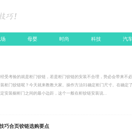
职场
母婴
时尚
科技
汽
要经受考验的就是柜门铰链，若是柜门铰链的安装不合理，势必会带来不
装柜门铰链呢？今天就来教教大家。操作方法01确定柜门尺寸。在确定
定安装橱柜门之间的最小边距，这个一般在柜铰链安装说...
技巧合页铰链选购要点