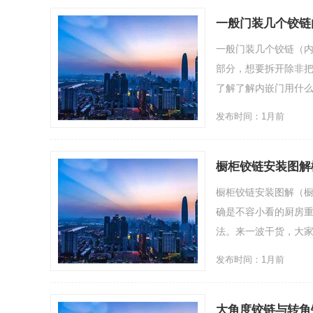
一般门装几个铰链
一般门装几个铰链（
部分，想要拆开除非
了解了解内嵌门用什么铰链
发布时间：1月前
橱柜铰链安装图解
橱柜铰链安装图解（橱
确是不容小看的厨房
法。来一波干货，大家自己
发布时间：1月前
大角度铰链与转角