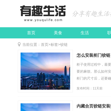
首页
美食
生活
娱乐
民俗
当前位置：
首页
>
标签
>
铰链
怎么安装柜门铰链
柜子使用过程中，最
要的麻烦。那么如何安
柜门的尺寸后，还要确
发布时间：11天前
内藏合页铰链安装