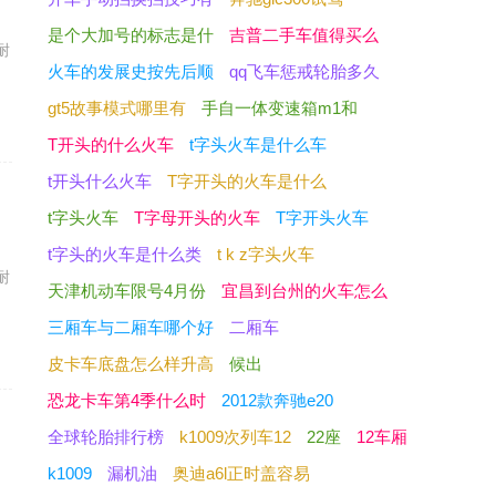
是个大加号的标志是什
吉普二手车值得买么
耐
火车的发展史按先后顺
qq飞车惩戒轮胎多久
gt5故事模式哪里有
手自一体变速箱m1和
T开头的什么火车
t字头火车是什么车
t开头什么火车
T字开头的火车是什么
t字头火车
T字母开头的火车
T字开头火车
t字头的火车是什么类
t k z字头火车
耐
天津机动车限号4月份
宜昌到台州的火车怎么
三厢车与二厢车哪个好
二厢车
皮卡车底盘怎么样升高
候出
恐龙卡车第4季什么时
2012款奔驰e20
全球轮胎排行榜
k1009次列车12
22座
12车厢
k1009
漏机油
奥迪a6l正时盖容易