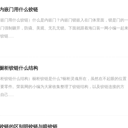
内嵌门用什么铰链
内嵌门用什么铰链）什么是内嵌门？内嵌门锁嵌入在门体里面，锁是门的
把门强制砸开，防撬、美观、无孔无锁。下面就跟着海口装一网小编一起
.....
橱柜铰链什么结构
柜铰链什么结构）橱柜铰链是什么?橱柜灵魂所在，虽然在不起眼的位置
重要零件。荣装网的小编为大家收集整理了铰链结构，以及铰链连接的方
.....
铰链的区别明铰链与暗铰链