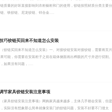
铰链质量的好坏直接影响到衣柜橱柜和门的使用，铰链按照材质分类主要
、铁铰链、尼龙铰链、锌合金.....
技巧铰链买回来不知道怎么安装
巧（铰链买回来不知道怎么安装）一、对接铰链安装对接铰链，需要将页
如果可能，你需要在安装柜子之前在箱体侧面画出榫眼的尺寸并进行切割
如果没有问题，.....
调节家具铰链安装注意事项
节（家具铰链安装注意事项）网购家具越来越多，主体几乎都会安装，但
单，实际没有想象那么简单就像安装门的铰链问题，安装不好要不门缝太