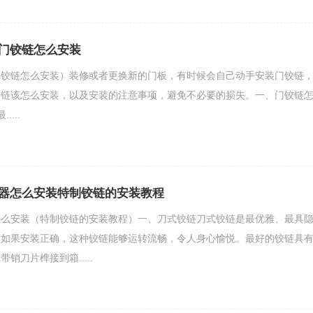
门铰链怎么安装
门铰链怎么安装）装修或者更换新的门板，有时候会自己动手安装门铰链
铰链该怎么安装，以及安装的注意事项，避免不必要的损失。一、门铰链
...
器怎么安装特制铰链的安装教程
怎么安装（特制铰链的安装教程）一、刀式铰链刀式铰链是最优雅、最具
。如果安装正确，这种铰链能够运转流畅，令人身心愉悦。最好的铰链具
销刀片榫接到箱.....