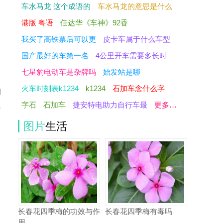
。
车水马龙 这个成语的
车水马龙的意思是什么
港版 粤语
任达华《车神》92香
我买了高铁票后可以更
皮卡车属于什么车型
国产最好的车第一名
4公里开车需要多长时
七星豹电动车是杂牌吗
始发站是哪
火车时刻表k1234
k1234
石加车念什么字
朋
字石
石加车
捷安特电助力自行车最
更多…
统
图片
生活
而
长春花四季梅的功效与作
长春花四季梅有毒吗
用