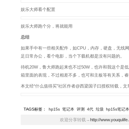
娱乐大师看个配置
娱乐大师跑个分，将就能用
总结
如果手中有一些相关配件，如CPU，内存，硬盘，无线
足日常办公，看个电影，当个下载机都是没有问题的。
待机20W，鲁大师跑起来也不过50W，也许和我这个是
箱里面的表现，不过相差不多，也可和主板等有关系，睿
本文经“什么值得买”社区作者@西梁国子曰授权转载，
TAGS标签：
hp15s
笔记本
评测
4代
垃圾
hp15s笔记
欢迎分享转载→
http://www.youqulif