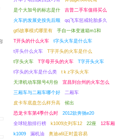
需
是个大加号的标志是什
吉普二手车值得买么
火车的发展史按先后顺
qq飞车惩戒轮胎多久
gt5故事模式哪里有
手自一体变速箱m1和
T开头的什么火车
t字头火车是什么车
容
t开头什么火车
T字开头的火车是什么
t字头火车
T字母开头的火车
T字开头火车
t字头的火车是什么类
t k z字头火车
天津机动车限号4月份
宜昌到台州的火车怎么
三厢车与二厢车哪个好
二厢车
皮卡车底盘怎么样升高
候出
恐龙卡车第4季什么时
2012款奔驰e20
全球轮胎排行榜
k1009次列车12
22座
12车厢
k1009
漏机油
奥迪a6l正时盖容易