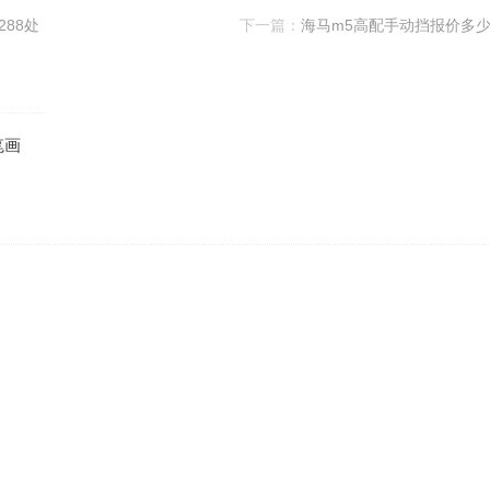
288处
下一篇：
海马m5高配手动挡报价多
笔画