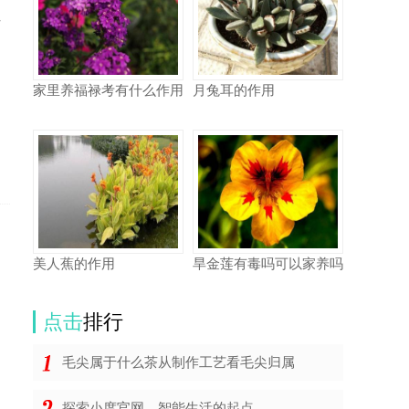
少
家里养福禄考有什么作用
月兔耳的作用
美人蕉的作用
旱金莲有毒吗可以家养吗
点击
排行
毛尖属于什么茶从制作工艺看毛尖归属
探索小度官网，智能生活的起点