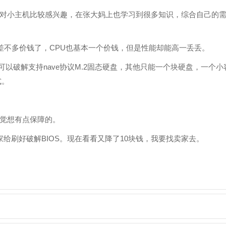
对小主机比较感兴趣，在张大妈上也学习到很多知识，综合自己的
差不多价钱了，CPU也基本一个价钱，但是性能却能高一丢丢。
G1可以破解支持nave协议M.2固态硬盘，其他只能一个块硬盘，一个小
式。
觉想有点保障的。
卖家给刷好破解BIOS。现在看看又降了10块钱，我要找卖家去。