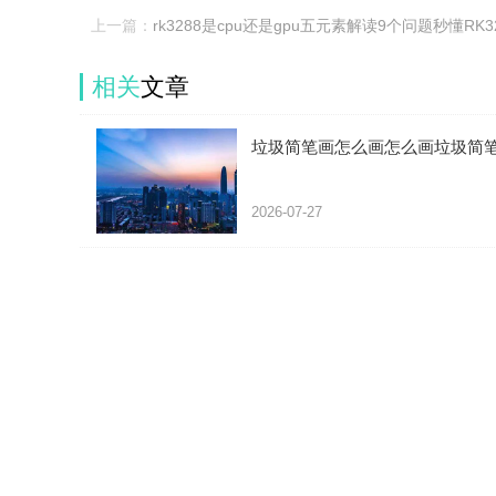
上一篇：
rk3288是cpu还是gpu五元素解读9个问题秒懂RK3
理器平板
相关
文章
垃圾简笔画怎么画怎么画垃圾简
2026-07-27