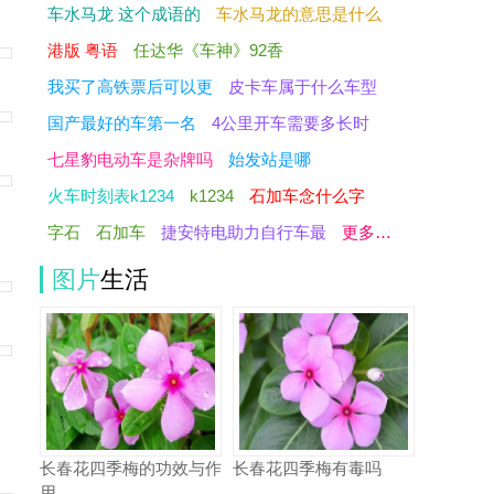
车水马龙 这个成语的
车水马龙的意思是什么
港版 粤语
任达华《车神》92香
我买了高铁票后可以更
皮卡车属于什么车型
国产最好的车第一名
4公里开车需要多长时
七星豹电动车是杂牌吗
始发站是哪
火车时刻表k1234
k1234
石加车念什么字
字石
石加车
捷安特电助力自行车最
更多…
图片
生活
长春花四季梅的功效与作
长春花四季梅有毒吗
用