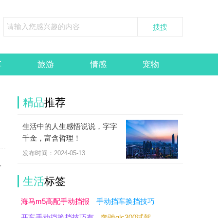
车
旅游
情感
宠物
精品
推荐
生活中的人生感悟说说，字字
千金，富含哲理！
发布时间：2024-05-13
人
生活
标签
海马m5高配手动挡报
手动挡车换挡技巧
开车手动挡换挡技巧有
奔驰glc300试驾