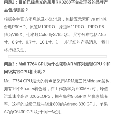
问题2：目前已经暴光的采用RK3288平台处理器的品牌产
品包括哪些？
根据各种官方消息以及小道消息，包括五元素iFive mini4、
台电P90HD、原道M10PRO、原道M11PRO、PIPO P8、
驰为V88X、七彩虹ColorflyS785 Q1。尺寸分布包括7.85
寸、8.9寸、9.7寸、10.1寸。进一步详细的产品消息，我们
将持续关注。
问题3：Mali T764 GPU为什么堪称ARM序列最强GPU？和
同级其它GPU相比呢？
Mali T764 GPU最大的特点是采用ARM第三代Midgard架构,
拥有16个Shader着色器，在工作频率为 600MHz时，峰值
运算速度高达 326GLOPS，拥有每秒9.6GPIX 的像素填充
率。这样的成绩已经与骁龙800的Adreno 330 GPU、苹果
A7的G6430 GPU处于同一级别。