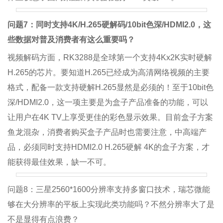
问题7：同时支持4K/H.265硬解码/10bit色深/HDMI2.0，这
些数据对普及消费者有这么重要吗？
视频解码方面，RK3288是全球第一个支持4Kx2K实时硬解
H.265的芯片。要知道H.265已经成为高清网络视频的主要
格式，配备一款支持硬解H.265显然是必须的！至于10bit色
深/HDMI2.0，这一项主要是为盒子产品准备的功能，可以
让用户在4K TV上享受更佳的彩色显示效果。目前盒子方案
鱼龙混杂，消费者购买盒子产品时也需要注意，中高端产
品，必须同时支持HDMI2.0 H.265硬解 4K的盒子方案，才
能获得最佳效果，缺一不可。
问题8：三星2560*1600分辨率支持多窗口技术，瑞芯微能
够在大分辨率的平板上实现此类功能吗？不然分辨率大了是
不是显得有点浪费？