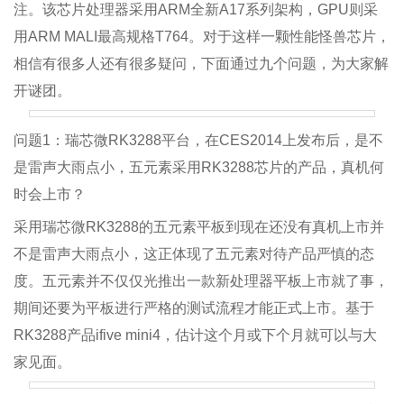
注。该芯片处理器采用ARM全新A17系列架构，GPU则采
用ARM MALI最高规格T764。对于这样一颗性能怪兽芯片，
相信有很多人还有很多疑问，下面通过九个问题，为大家解
开谜团。
问题1：瑞芯微RK3288平台，在CES2014上发布后，是不
是雷声大雨点小，五元素采用RK3288芯片的产品，真机何
时会上市？
采用瑞芯微RK3288的五元素平板到现在还没有真机上市并
不是雷声大雨点小，这正体现了五元素对待产品严慎的态
度。五元素并不仅仅光推出一款新处理器平板上市就了事，
期间还要为平板进行严格的测试流程才能正式上市。基于
RK3288产品ifive mini4，估计这个月或下个月就可以与大
家见面。