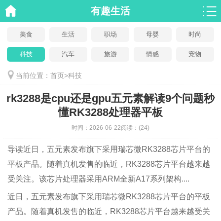
有趣生活
美食
生活
职场
母婴
时尚
科技
汽车
旅游
情感
宠物
当前位置：
首页
>
科技
rk3288是cpu还是gpu五元素解读9个问题秒
懂RK3288处理器平板
时间：
2026-06-22
阅读：
(24)
导读
近日，五元素发布旗下采用瑞芯微RK3288芯片平台的
平板产品。随着真机发售的临近，RK3288芯片平台越来越
受关注。该芯片处理器采用ARM全新A17系列架构....
近日，五元素发布旗下采用瑞芯微RK3288芯片平台的平板
产品。随着真机发售的临近，RK3288芯片平台越来越受关