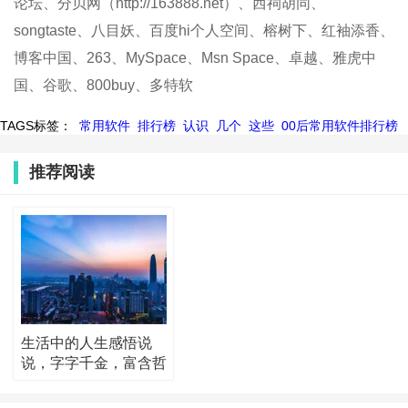
论坛、分贝网（http://163888.net）、西祠胡同、
songtaste、八目妖、百度hi个人空间、榕树下、红袖添香、
博客中国、263、MySpace、Msn Space、卓越、雅虎中
国、谷歌、800buy、多特软
TAGS标签：
常用软件
排行榜
认识
几个
这些
00后常用软件排行榜
推荐阅读
生活中的人生感悟说
说，字字千金，富含哲
理！