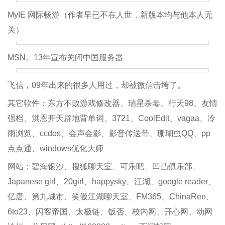
MyIE 网际畅游（作者早已不在人世，新版本均与他本人无
关）
MSN。13年宣布关闭中国服务器
飞信，09年出来的很多人用过，却被微信击垮了。
其它软件：东方不败游戏修改器、瑞星杀毒、行天98、友情
强档、洪恩开天辟地背单词、3721、CoolEdit、vagaa、冷
雨浏览、ccdos、会声会影、影音传送带、珊瑚虫QQ、pp
点点通、windows优化大师
网站：碧海银沙、搜狐聊天室、可乐吧、凹凸俱乐部、
Japanese girl、20girl、happysky、江湖、google reader、
亿唐、第九城市、笑傲江湖聊天室、FM365、ChinaRen、
6to23、闪客帝国、太极链、饭否、校内网、开心网、动网