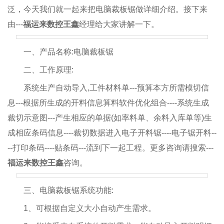
泛，今天我们就一起来把电脑裁板锯做详细介绍。接下来
由---
福运来数控王鑫
经理给大家讲解一下。
一、产品名称:电脑裁板锯
二、工作原理:
系统生产自动导入,工件材料单---预算本方所需模切信
息---根据所生成的开料信息算料软件优化组合----系统生成
裁切示意图---产生相应的单据(如率料单、余料入库单等)生
成相应条码信息----裁切数据进入电子开料锯----电子锯开料--
--打印条码----贴条码---流到下一起工程。更多咨询请搜索---
福运来数控王鑫
咨询。
三、电脑裁板锯系统功能:
1、可根据自定义大小自动产生需求。