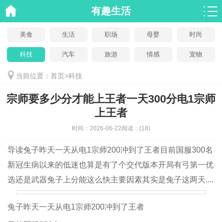
有趣生活
美食
生活
职场
母婴
时尚
科技
汽车
旅游
情感
宠物
当前位置：
首页
>
科技
宗师要多少分才能上王者一天300分电1宗师
上王者
时间：
2026-06-22
阅读：
(18)
导读
兔子昨天一天从电1宗师200冲到了王者目前国服300名
新冠生病以来的低迷也算是有了个交代版本开局有弓第一优
选还是武器兔子上分能这么快主要因素其实是兔子这两天....
兔子昨天一天从电1宗师200冲到了王者