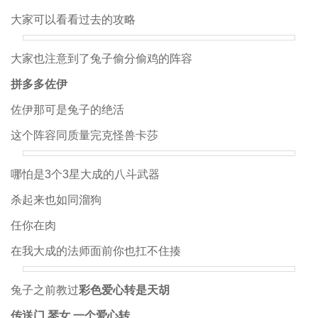
大家可以看看过去的攻略
大家也注意到了兔子偷分偷鸡的阵容
拼多多佐伊
佐伊那可是兔子的绝活
这个阵容同质量完克怪兽卡莎
哪怕是3个3星大成的八斗武器
杀起来也如同溜狗
任你在肉
在我大成的法师面前你也扛不住揍
兔子之前教过
彩色爱心转是天胡
传送门 琴女 一个爱心转