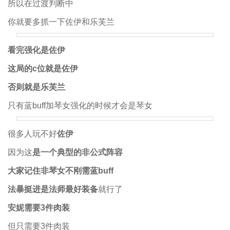
所以在过渡判断中
你就要多抓一下佐伊和乐芙兰
看完强化是佐伊
这局的c位就是佐伊
否则就是乐芙兰
只有蓝buff加琴女强化的时候才会是琴女
很多人玩不好
佐伊
因为这
是一个典型的非公式阵容
大家记住非琴女不刚需蓝buff
法暴挺进是法师最好装备
就行了
安妮需要3件肉装
但只需要3件肉装